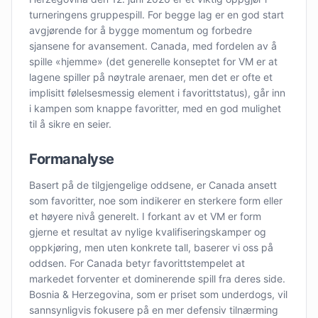
turneringens gruppespill. For begge lag er en god start
avgjørende for å bygge momentum og forbedre
sjansene for avansement. Canada, med fordelen av å
spille «hjemme» (det generelle konseptet for VM er at
lagene spiller på nøytrale arenaer, men det er ofte et
implisitt følelsesmessig element i favorittstatus), går inn
i kampen som knappe favoritter, med en god mulighet
til å sikre en seier.
Formanalyse
Basert på de tilgjengelige oddsene, er Canada ansett
som favoritter, noe som indikerer en sterkere form eller
et høyere nivå generelt. I forkant av et VM er form
gjerne et resultat av nylige kvalifiseringskamper og
oppkjøring, men uten konkrete tall, baserer vi oss på
oddsen. For Canada betyr favorittstempelet at
markedet forventer et dominerende spill fra deres side.
Bosnia & Herzegovina, som er priset som underdogs, vil
sannsynligvis fokusere på en mer defensiv tilnærming