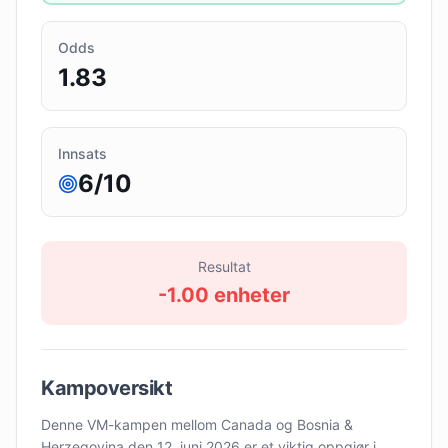
Odds
1.83
Innsats
6
/10
Resultat
-1.00
enheter
Kampoversikt
Denne VM-kampen mellom Canada og Bosnia &
Herzegovina den 12. juni 2026 er et viktig oppgjør i