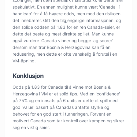
scoringer, men uten spesifikk målstatistikk er dette mer
spekulativt. En annen mulighet kunne vært 'Canada -1
handicap' for å få høyere odds, men med den risikoen
det innebærer. Gitt den tilgjengelige informasjonen, og
den solide oddsen på 1.83 for en ren Canada-seier, er
dette det beste og mest direkte spillet. Man kunne
også vurdere 'Canada vinner og begge lag scorer'
dersom man tror Bosnia & Herzegovina kan få en
redusering, men dette er ofte vanskelig å forutsi i en
VM-åpning.
Konklusjon
Odds på 1.83 for Canada til å vinne mot Bosnia &
Herzegovina i VM er et solid tips. Med en 'confidence'
på 75% og en innsats på 6 units er dette et spill med
god 'value' basert på Canadas antatte styrke og
behovet for en god start i turneringen. Forvent en
motivert Canada som tar kontroll over kampen og sikrer
seg en viktig seier.