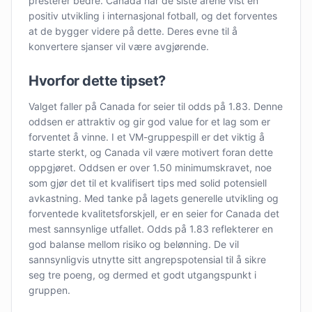
presterer bedre. Canada har de siste årene vist en
positiv utvikling i internasjonal fotball, og det forventes
at de bygger videre på dette. Deres evne til å
konvertere sjanser vil være avgjørende.
Hvorfor dette tipset?
Valget faller på Canada for seier til odds på 1.83. Denne
oddsen er attraktiv og gir god value for et lag som er
forventet å vinne. I et VM-gruppespill er det viktig å
starte sterkt, og Canada vil være motivert foran dette
oppgjøret. Oddsen er over 1.50 minimumskravet, noe
som gjør det til et kvalifisert tips med solid potensiell
avkastning. Med tanke på lagets generelle utvikling og
forventede kvalitetsforskjell, er en seier for Canada det
mest sannsynlige utfallet. Odds på 1.83 reflekterer en
god balanse mellom risiko og belønning. De vil
sannsynligvis utnytte sitt angrepspotensial til å sikre
seg tre poeng, og dermed et godt utgangspunkt i
gruppen.