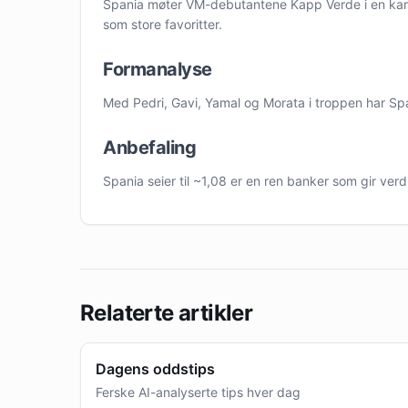
Spania møter VM-debutantene Kapp Verde i en kamp s
som store favoritter.
Formanalyse
Med Pedri, Gavi, Yamal og Morata i troppen har Spani
Anbefaling
Spania seier til ~1,08 er en ren banker som gir ver
Relaterte artikler
Dagens oddstips
Ferske AI-analyserte tips hver dag