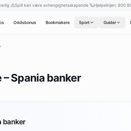
varlig
|
Spill kan være avhengighetsskapende
|
Hjelpelinjen: 800 
ps
Oddsbonus
Bookmakere
Sport
Guider
r
 – Spania banker
a banker