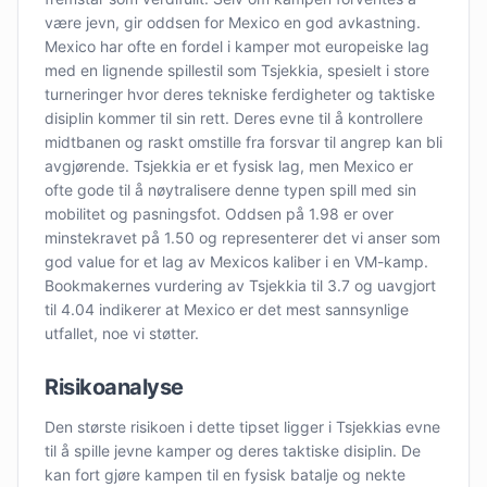
være jevn, gir oddsen for Mexico en god avkastning.
Mexico har ofte en fordel i kamper mot europeiske lag
med en lignende spillestil som Tsjekkia, spesielt i store
turneringer hvor deres tekniske ferdigheter og taktiske
disiplin kommer til sin rett. Deres evne til å kontrollere
midtbanen og raskt omstille fra forsvar til angrep kan bli
avgjørende. Tsjekkia er et fysisk lag, men Mexico er
ofte gode til å nøytralisere denne typen spill med sin
mobilitet og pasningsfot. Oddsen på 1.98 er over
minstekravet på 1.50 og representerer det vi anser som
god value for et lag av Mexicos kaliber i en VM-kamp.
Bookmakernes vurdering av Tsjekkia til 3.7 og uavgjort
til 4.04 indikerer at Mexico er det mest sannsynlige
utfallet, noe vi støtter.
Risikoanalyse
Den største risikoen i dette tipset ligger i Tsjekkias evne
til å spille jevne kamper og deres taktiske disiplin. De
kan fort gjøre kampen til en fysisk batalje og nekte