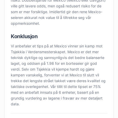
risiko. Dobbeltsjanse for Mexico (Mexico eller Uavgjort)
ville gitt lavere odds, men også redusert risiko for de
som er mer forsiktige. Imidlertid gir den rene Mexico-
seieren akkurat nok value til å tiltrekke seg vår
oppmerksomhet.
Konklusjon
Vi anbefaler et tips på at Mexico vinner sin kamp mot
Tsjekkia i Verdensmesterskapet. Mexico er det mer
teknisk dyktige og sannsynligvis det bedre balanserte
laget, og oddsen på 1.98 for en borteseier gir god
verdi. Selv om Tsjekkia vil kjempe hardt og gjøre
kampen vanskelig, forventer vi at Mexico til slutt vil
trekke det lengste strået takket være deres kvalitet og
taktiske overlegenhet. Vår tillit til dette tipset er 75%
med en anbefalt innsats på 6 enheter, basert på en
grundig vurdering av lagene i fravær av mer detaljert
data.