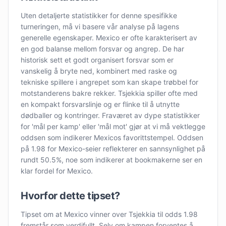
Uten detaljerte statistikker for denne spesifikke
turneringen, må vi basere vår analyse på lagens
generelle egenskaper. Mexico er ofte karakterisert av
en god balanse mellom forsvar og angrep. De har
historisk sett et godt organisert forsvar som er
vanskelig å bryte ned, kombinert med raske og
tekniske spillere i angrepet som kan skape trøbbel for
motstanderens bakre rekker. Tsjekkia spiller ofte med
en kompakt forsvarslinje og er flinke til å utnytte
dødballer og kontringer. Fraværet av dype statistikker
for 'mål per kamp' eller 'mål mot' gjør at vi må vektlegge
oddsen som indikerer Mexicos favorittstempel. Oddsen
på 1.98 for Mexico-seier reflekterer en sannsynlighet på
rundt 50.5%, noe som indikerer at bookmakerne ser en
klar fordel for Mexico.
Hvorfor dette tipset?
Tipset om at Mexico vinner over Tsjekkia til odds 1.98
fremstår som verdifullt. Selv om kampen forventes å