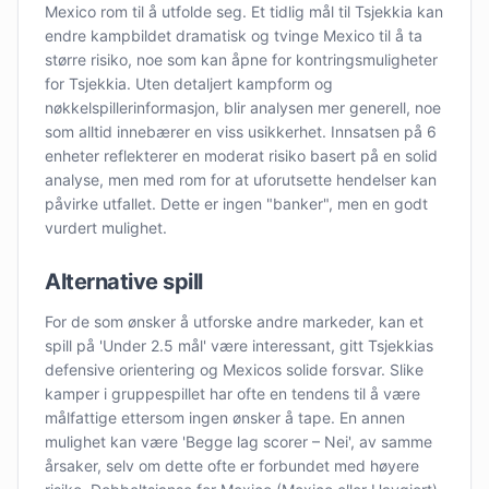
Mexico rom til å utfolde seg. Et tidlig mål til Tsjekkia kan
endre kampbildet dramatisk og tvinge Mexico til å ta
større risiko, noe som kan åpne for kontringsmuligheter
for Tsjekkia. Uten detaljert kampform og
nøkkelspillerinformasjon, blir analysen mer generell, noe
som alltid innebærer en viss usikkerhet. Innsatsen på 6
enheter reflekterer en moderat risiko basert på en solid
analyse, men med rom for at uforutsette hendelser kan
påvirke utfallet. Dette er ingen "banker", men en godt
vurdert mulighet.
Alternative spill
For de som ønsker å utforske andre markeder, kan et
spill på 'Under 2.5 mål' være interessant, gitt Tsjekkias
defensive orientering og Mexicos solide forsvar. Slike
kamper i gruppespillet har ofte en tendens til å være
målfattige ettersom ingen ønsker å tape. En annen
mulighet kan være 'Begge lag scorer – Nei', av samme
årsaker, selv om dette ofte er forbundet med høyere