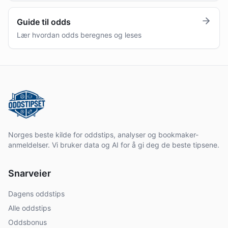
Guide til odds
Lær hvordan odds beregnes og leses
Norges beste kilde for oddstips, analyser og bookmaker-
anmeldelser. Vi bruker data og AI for å gi deg de beste tipsene.
Snarveier
Dagens oddstips
Alle oddstips
Oddsbonus