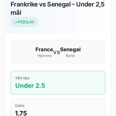
Frankrike vs Senegal – Under 2,5
mål
72
%
tillit
France
Senegal
vs
Hjemme
Borte
Vårt tips
Under 2.5
Odds
1.75