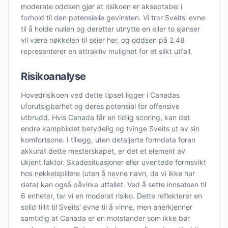
moderate oddsen gjør at risikoen er akseptabel i
forhold til den potensielle gevinsten. Vi tror Sveits' evne
til å holde nullen og deretter utnytte en eller to sjanser
vil være nøkkelen til seier her, og oddsen på 2.48
representerer en attraktiv mulighet for et slikt utfall.
Risikoanalyse
Hovedrisikoen ved dette tipset ligger i Canadas
uforutsigbarhet og deres potensial for offensive
utbrudd. Hvis Canada får en tidlig scoring, kan det
endre kampbildet betydelig og tvinge Sveits ut av sin
komfortsone. I tillegg, uten detaljerte formdata foran
akkurat dette mesterskapet, er det et element av
ukjent faktor. Skadesituasjoner eller uventede formsvikt
hos nøkkelspillere (uten å nevne navn, da vi ikke har
data) kan også påvirke utfallet. Ved å sette innsatsen til
6 enheter, tar vi en moderat risiko. Dette reflekterer en
solid tillit til Sveits' evne til å vinne, men anerkjenner
samtidig at Canada er en motstander som ikke bør