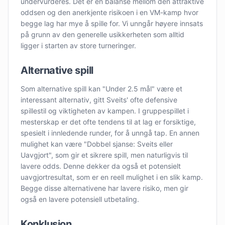
undervurderes. Det er en balanse mellom den attraktive
oddsen og den anerkjente risikoen i en VM-kamp hvor
begge lag har mye å spille for. Vi unngår høyere innsats
på grunn av den generelle usikkerheten som alltid
ligger i starten av store turneringer.
Alternative spill
Som alternative spill kan "Under 2.5 mål" være et
interessant alternativ, gitt Sveits' ofte defensive
spillestil og viktigheten av kampen. I gruppespillet i
mesterskap er det ofte tendens til at lag er forsiktige,
spesielt i innledende runder, for å unngå tap. En annen
mulighet kan være "Dobbel sjanse: Sveits eller
Uavgjort", som gir et sikrere spill, men naturligvis til
lavere odds. Denne dekker da også et potensielt
uavgjortresultat, som er en reell mulighet i en slik kamp.
Begge disse alternativene har lavere risiko, men gir
også en lavere potensiell utbetaling.
Konklusion