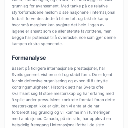
grunnlag for avansement. Med tanke på de relative
styrkeforholdene mellom disse nasjonene i internasjonal
fotball, forventes dette å bli en tett og taktisk kamp
hvor små marginer kan avgjøre det hele. Ingen av
lagene er ansett som de aller største favorittene, men
begge har potensial til å overraske, noe som gjør denne
kampen ekstra spennende.
Formanalyse
Basert på tidligere internasjonale prestasjoner, har
Sveits generelt vist en solid og stabil form. De er kjent
for sin defensive organisering og evnen til å utnytte
kontringsmuligheter. Historisk sett har Sveits ofte
kvalifisert seg til store mesterskap og har erfaring med
å spille under press. Mens konkrete formtall foran dette
mesterskapet ikke er gitt, kan vi anta at de har
forberedt seg grundig og vil komme inn i turneringen
med ambisjoner. Canada, på sin side, har opplevd en
betydelig fremgang i internasjonal fotball de siste