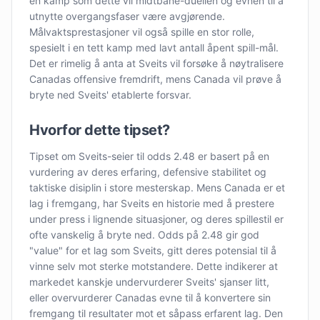
en kamp som dette vil midtbane-duellen og evnen til å
utnytte overgangsfaser være avgjørende.
Målvaktsprestasjoner vil også spille en stor rolle,
spesielt i en tett kamp med lavt antall åpent spill-mål.
Det er rimelig å anta at Sveits vil forsøke å nøytralisere
Canadas offensive fremdrift, mens Canada vil prøve å
bryte ned Sveits' etablerte forsvar.
Hvorfor dette tipset?
Tipset om Sveits-seier til odds 2.48 er basert på en
vurdering av deres erfaring, defensive stabilitet og
taktiske disiplin i store mesterskap. Mens Canada er et
lag i fremgang, har Sveits en historie med å prestere
under press i lignende situasjoner, og deres spillestil er
ofte vanskelig å bryte ned. Odds på 2.48 gir god
"value" for et lag som Sveits, gitt deres potensial til å
vinne selv mot sterke motstandere. Dette indikerer at
markedet kanskje undervurderer Sveits' sjanser litt,
eller overvurderer Canadas evne til å konvertere sin
fremgang til resultater mot et såpass erfarent lag. Den