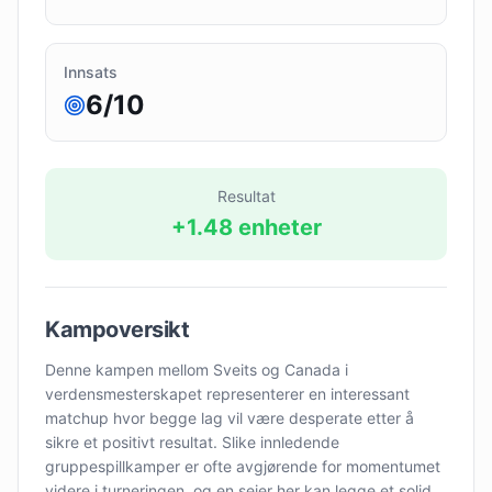
Innsats
6
/10
Resultat
+
1.48
enheter
Kampoversikt
Denne kampen mellom Sveits og Canada i
verdensmesterskapet representerer en interessant
matchup hvor begge lag vil være desperate etter å
sikre et positivt resultat. Slike innledende
gruppespillkamper er ofte avgjørende for momentumet
videre i turneringen, og en seier her kan legge et solid