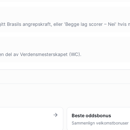
gitt Brasils angrepskraft, eller 'Begge lag scorer – Nei' hvis 
 en del av Verdensmesterskapet (WC).
Beste oddsbonus
Sammenlign velkomstbonuser