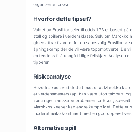
organiserte forsvar.
Hvorfor dette tipset?
Valget av Brasil for seier til odds 1.73 er basert p
stall og spillere i verdensklasse. Selv om Marokko 
gir en attraktiv verdi for en sannsynlig Brasiliansk 
åpningskamp der de vil være toppmotiverte. De vil øn
en tendens til å unngå tidlige feilskjær. Analysen e
tipperen.
Risikoanalyse
Hovedrisikoen ved dette tipset er at Marokko klarer 
et verdensmesterskap, kan være uforutsigbart, og un
kontringer kan skape problemer for Brasil, spesielt h
Marokkos keeper kan endre kampbildet. Dette er også
moderat risiko kombinert med en god opplevd verdi. 
Alternative spill