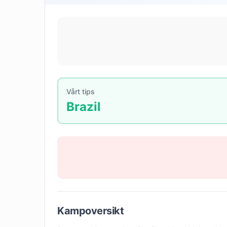
Vårt tips
Brazil
Kampoversikt