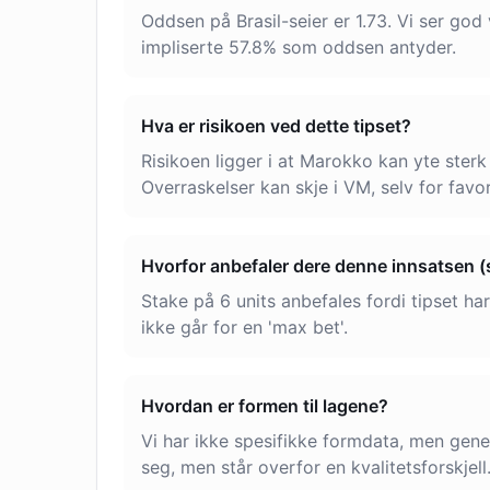
Oddsen på Brasil-seier er 1.73. Vi ser go
impliserte 57.8% som oddsen antyder.
Hva er risikoen ved dette tipset?
Risikoen ligger i at Marokko kan yte sterk 
Overraskelser kan skje i VM, selv for favori
Hvorfor anbefaler dere denne innsatsen (
Stake på 6 units anbefales fordi tipset har 
ikke går for en 'max bet'.
Hvordan er formen til lagene?
Vi har ikke spesifikke formdata, men gene
seg, men står overfor en kvalitetsforskjell