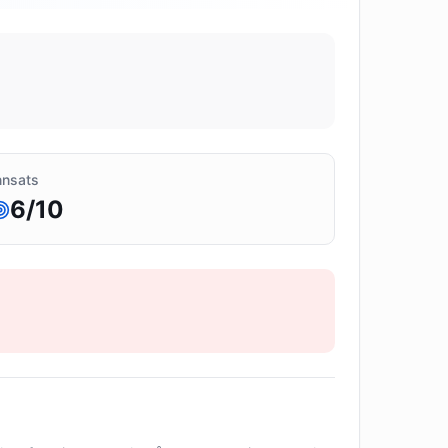
nnsats
6
/10