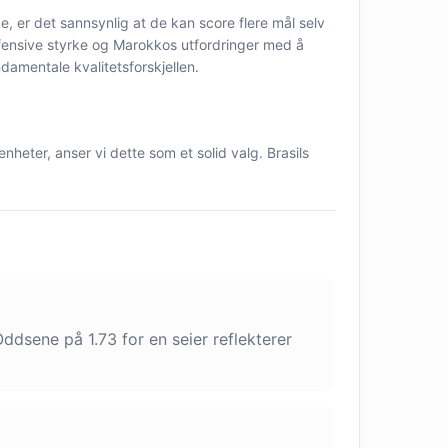
ke, er det sannsynlig at de kan score flere mål selv
defensive styrke og Marokkos utfordringer med å
damentale kvalitetsforskjellen.
nheter, anser vi dette som et solid valg. Brasils
Oddsene på 1.73 for en seier reflekterer