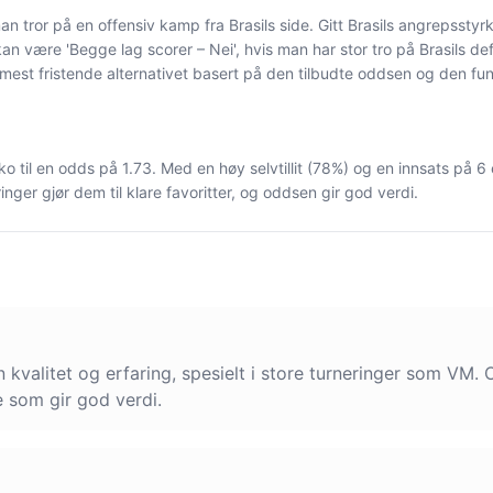
 man tror på en offensiv kamp fra Brasils side. Gitt Brasils angrepsstyr
kan være 'Begge lag scorer – Nei', hvis man har stor tro på Brasils 
t mest fristende alternativet basert på den tilbudte oddsen og den fun
o til en odds på 1.73. Med en høy selvtillit (78%) og en innsats på 6 e
inger gjør dem til klare favoritter, og oddsen gir god verdi.
 kvalitet og erfaring, spesielt i store turneringer som VM. 
 som gir god verdi.