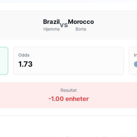
Brazil
Morocco
vs
Hjemme
Borte
Odds
I
1.73
Resultat
-1.00
enheter