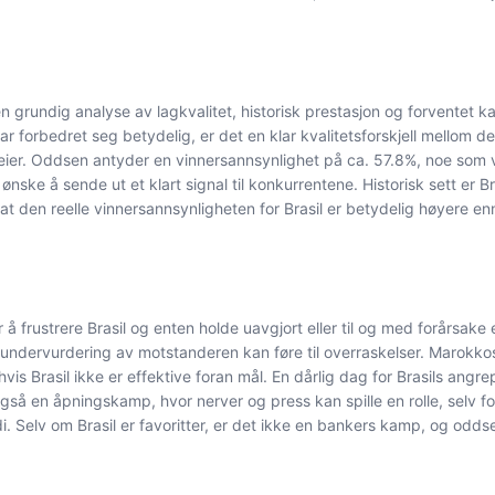
å en grundig analyse av lagkvalitet, historisk prestasjon og forventet
har forbedret seg betydelig, er det en klar kvalitetsforskjell mellom 
seier. Oddsen antyder en vinnersannsynlighet på ca. 57.8%, noe som virk
ske å sende ut et klart signal til konkurrentene. Historisk sett er Br
r at den reelle vinnersannsynligheten for Brasil er betydelig høyere 
å frustrere Brasil og enten holde uavgjort eller til og med forårsake e
dervurdering av motstanderen kan føre til overraskelser. Marokkos di
vis Brasil ikke er effektive foran mål. En dårlig dag for Brasils angre
 en åpningskamp, hvor nerver og press kan spille en rolle, selv for 
Selv om Brasil er favoritter, er det ikke en bankers kamp, og oddsene 