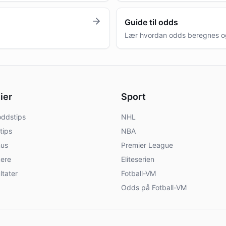
Guide til odds
Lær hvordan odds beregnes o
ier
Sport
ddstips
NHL
tips
NBA
us
Premier League
ere
Eliteserien
ltater
Fotball-VM
Odds på Fotball-VM