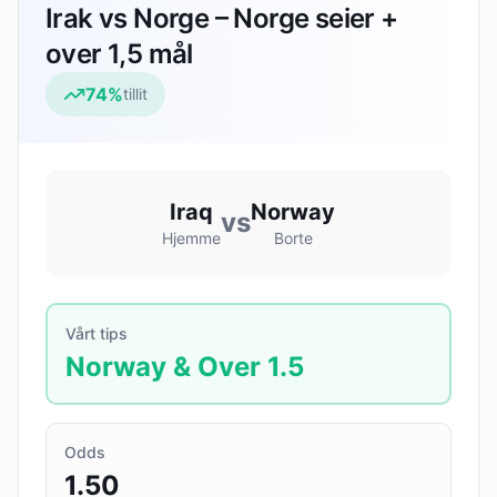
Irak vs Norge – Norge seier +
over 1,5 mål
74
%
tillit
Iraq
Norway
vs
Hjemme
Borte
Vårt tips
Norway & Over 1.5
Odds
1.50