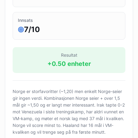
Innsats
7
/10
Resultat
+
0.50
enheter
Norge er storfavoritter (~1,20) men enkelt Norge-seier
gir ingen verdi. Kombinasjonen Norge seier + over 1,5
mål gir ~1,50 og er langt mer interessant. Irak tapte 0-2
mot Venezuela i siste treningskamp, har aldri vunnet en
VM-kamp, og møter et norsk lag med 37 mål i kvaliken.
Norge vil score minst to. Haaland har 16 mål i VM-
kvaliken og vil trenge seg på fra første minutt.