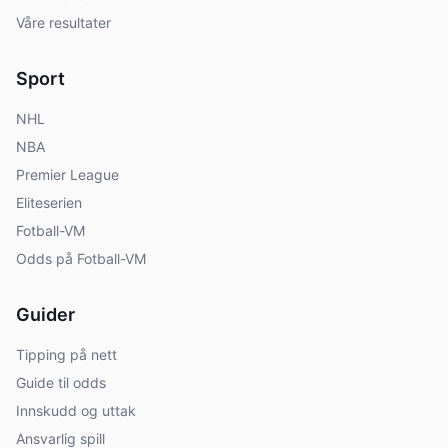
Våre resultater
Sport
NHL
NBA
Premier League
Eliteserien
Fotball-VM
Odds på Fotball-VM
Guider
Tipping på nett
Guide til odds
Innskudd og uttak
Ansvarlig spill