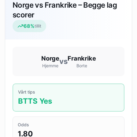
Norge vs Frankrike – Begge lag
scorer
68
%
tillit
Norge
Frankrike
vs
Hjemme
Borte
Vårt tips
BTTS Yes
Odds
1.80