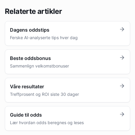
Relaterte artikler
Dagens oddstips
Ferske AI-analyserte tips hver dag
Beste oddsbonus
Sammenlign velkomstbonuser
Våre resultater
Treffprosent og ROI siste 30 dager
Guide til odds
Lær hvordan odds beregnes og leses