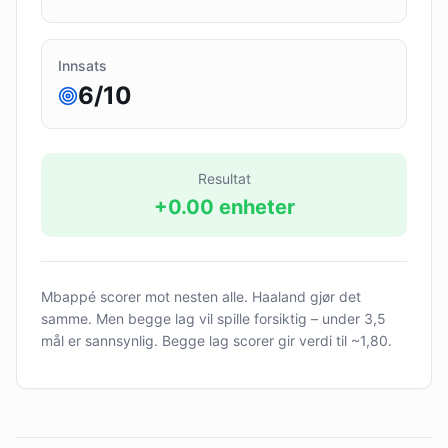
Innsats
6
/10
Resultat
+
0.00
enheter
Mbappé scorer mot nesten alle. Haaland gjør det
samme. Men begge lag vil spille forsiktig – under 3,5
mål er sannsynlig. Begge lag scorer gir verdi til ~1,80.