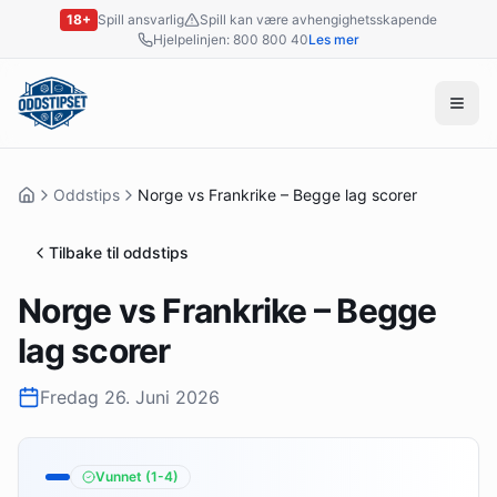
18+
Spill ansvarlig
Spill kan være avhengighetsskapende
Hjelpelinjen: 800 800 40
Les mer
Oddstips
Norge vs Frankrike – Begge lag scorer
Tilbake til oddstips
Norge vs Frankrike – Begge
lag scorer
Fredag 26. Juni 2026
Vunnet
(1-4)