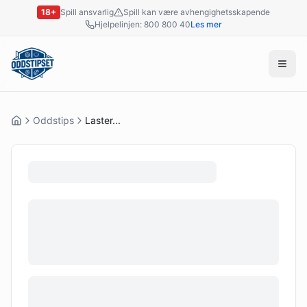
18+
Spill ansvarlig
Spill kan være avhengighetsskapende
Hjelpelinjen: 800 800 40
Les mer
Oddstips
Laster...