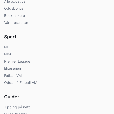
Alle oddstips
Oddsbonus
Bookmakere
Våre resultater
Sport
NHL
NBA
Premier League
Eliteserien
Fotball-VM
Odds på Fotball-VM
Guider
Tipping på nett