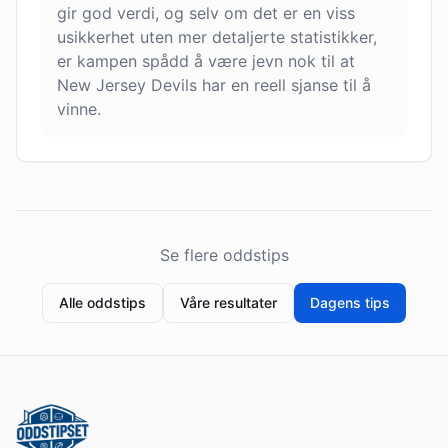
gir god verdi, og selv om det er en viss
usikkerhet uten mer detaljerte statistikker,
er kampen spådd å være jevn nok til at
New Jersey Devils har en reell sjanse til å
vinne.
Se flere oddstips
Alle oddstips
Våre resultater
Dagens tips