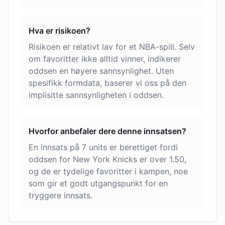
Hva er risikoen?
Risikoen er relativt lav for et NBA-spill. Selv
om favoritter ikke alltid vinner, indikerer
oddsen en høyere sannsynlighet. Uten
spesifikk formdata, baserer vi oss på den
implisitte sannsynligheten i oddsen.
Hvorfor anbefaler dere denne innsatsen?
En innsats på 7 units er berettiget fordi
oddsen for New York Knicks er over 1.50,
og de er tydelige favoritter i kampen, noe
som gir et godt utgangspunkt for en
tryggere innsats.