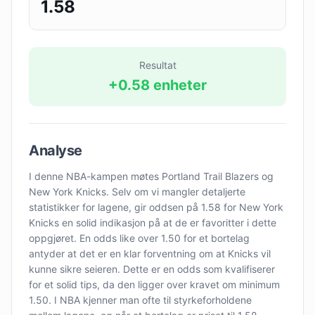
1.58
Resultat
+
0.58
enheter
Analyse
I denne NBA-kampen møtes Portland Trail Blazers og
New York Knicks. Selv om vi mangler detaljerte
statistikker for lagene, gir oddsen på 1.58 for New York
Knicks en solid indikasjon på at de er favoritter i dette
oppgjøret. En odds like over 1.50 for et bortelag
antyder at det er en klar forventning om at Knicks vil
kunne sikre seieren. Dette er en odds som kvalifiserer
for et solid tips, da den ligger over kravet om minimum
1.50. I NBA kjenner man ofte til styrkeforholdene