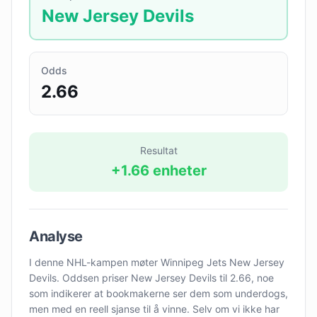
New Jersey Devils
Odds
2.66
Resultat
+
1.66
enheter
Analyse
I denne NHL-kampen møter Winnipeg Jets New Jersey
Devils. Oddsen priser New Jersey Devils til 2.66, noe
som indikerer at bookmakerne ser dem som underdogs,
men med en reell sjanse til å vinne. Selv om vi ikke har