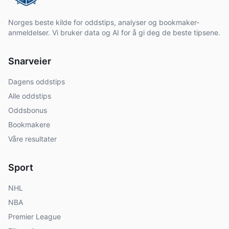
Norges beste kilde for oddstips, analyser og bookmaker-
anmeldelser. Vi bruker data og AI for å gi deg de beste tipsene.
Snarveier
Dagens oddstips
Alle oddstips
Oddsbonus
Bookmakere
Våre resultater
Sport
NHL
NBA
Premier League