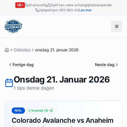
18+
Spill ansvarlig
Spill kan være avhengighetsskapende
Hjelpelinjen: 800 800 40
Les mer
Oddstips
onsdag 21. januar 2026
Forrige dag
Neste dag
Onsdag 21. Januar 2026
1 tips denne dagen
NHL
Vunnet
(4-3)
Colorado Avalanche vs Anaheim