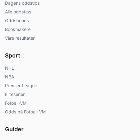
Dagens oddstips
Alle oddstips
Oddsbonus
Bookmakere
Våre resultater
Sport
NHL
NBA
Premier League
Eliteserien
Fotball-VM
Odds på Fotball-VM
Guider