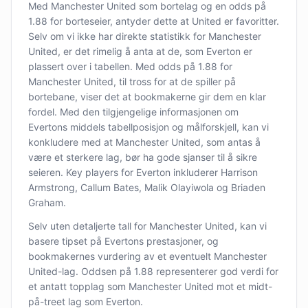
Med Manchester United som bortelag og en odds på
1.88 for borteseier, antyder dette at United er favoritter.
Selv om vi ikke har direkte statistikk for Manchester
United, er det rimelig å anta at de, som Everton er
plassert over i tabellen. Med odds på 1.88 for
Manchester United, til tross for at de spiller på
bortebane, viser det at bookmakerne gir dem en klar
fordel. Med den tilgjengelige informasjonen om
Evertons middels tabellposisjon og målforskjell, kan vi
konkludere med at Manchester United, som antas å
være et sterkere lag, bør ha gode sjanser til å sikre
seieren. Key players for Everton inkluderer Harrison
Armstrong, Callum Bates, Malik Olayiwola og Briaden
Graham.
Selv uten detaljerte tall for Manchester United, kan vi
basere tipset på Evertons prestasjoner, og
bookmakernes vurdering av et eventuelt Manchester
United-lag. Oddsen på 1.88 representerer god verdi for
et antatt topplag som Manchester United mot et midt-
på-treet lag som Everton.