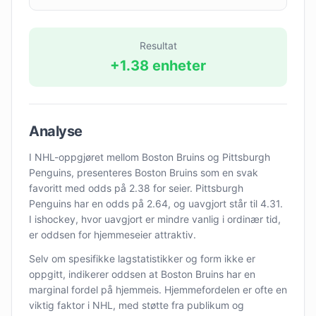
Resultat
+
1.38
enheter
Analyse
I NHL-oppgjøret mellom Boston Bruins og Pittsburgh
Penguins, presenteres Boston Bruins som en svak
favoritt med odds på 2.38 for seier. Pittsburgh
Penguins har en odds på 2.64, og uavgjort står til 4.31.
I ishockey, hvor uavgjort er mindre vanlig i ordinær tid,
er oddsen for hjemmeseier attraktiv.
Selv om spesifikke lagstatistikker og form ikke er
oppgitt, indikerer oddsen at Boston Bruins har en
marginal fordel på hjemmeis. Hjemmefordelen er ofte en
viktig faktor i NHL, med støtte fra publikum og