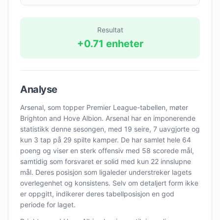
Resultat
+
0.71
enheter
Analyse
Arsenal, som topper Premier League-tabellen, møter
Brighton and Hove Albion. Arsenal har en imponerende
statistikk denne sesongen, med 19 seire, 7 uavgjorte og
kun 3 tap på 29 spilte kamper. De har samlet hele 64
poeng og viser en sterk offensiv med 58 scorede mål,
samtidig som forsvaret er solid med kun 22 innslupne
mål. Deres posisjon som ligaleder understreker lagets
overlegenhet og konsistens. Selv om detaljert form ikke
er oppgitt, indikerer deres tabellposisjon en god
periode for laget.