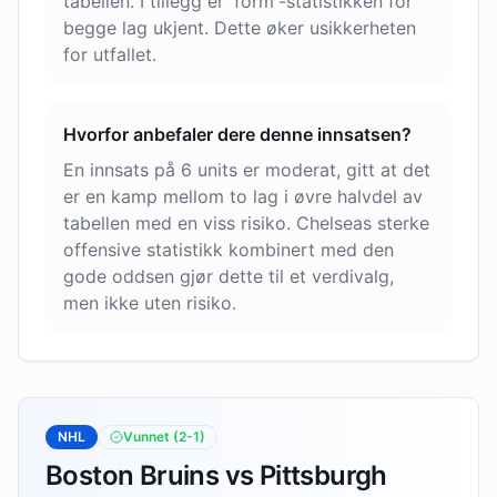
tabellen. I tillegg er 'form'-statistikken for
begge lag ukjent. Dette øker usikkerheten
for utfallet.
Hvorfor anbefaler dere denne innsatsen?
En innsats på 6 units er moderat, gitt at det
er en kamp mellom to lag i øvre halvdel av
tabellen med en viss risiko. Chelseas sterke
offensive statistikk kombinert med den
gode oddsen gjør dette til et verdivalg,
men ikke uten risiko.
NHL
Vunnet
(2-1)
Boston Bruins vs Pittsburgh