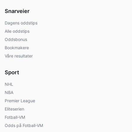
Snarveier
Dagens oddstips
Alle oddstips
Oddsbonus
Bookmakere
Våre resultater
Sport
NHL
NBA
Premier League
Eliteserien
Fotball-VM
Odds på Fotball-VM