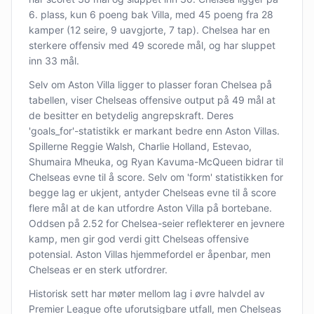
6. plass, kun 6 poeng bak Villa, med 45 poeng fra 28
kamper (12 seire, 9 uavgjorte, 7 tap). Chelsea har en
sterkere offensiv med 49 scorede mål, og har sluppet
inn 33 mål.
Selv om Aston Villa ligger to plasser foran Chelsea på
tabellen, viser Chelseas offensive output på 49 mål at
de besitter en betydelig angrepskraft. Deres
'goals_for'-statistikk er markant bedre enn Aston Villas.
Spillerne Reggie Walsh, Charlie Holland, Estevao,
Shumaira Mheuka, og Ryan Kavuma-McQueen bidrar til
Chelseas evne til å score. Selv om 'form' statistikken for
begge lag er ukjent, antyder Chelseas evne til å score
flere mål at de kan utfordre Aston Villa på bortebane.
Oddsen på 2.52 for Chelsea-seier reflekterer en jevnere
kamp, men gir god verdi gitt Chelseas offensive
potensial. Aston Villas hjemmefordel er åpenbar, men
Chelseas er en sterk utfordrer.
Historisk sett har møter mellom lag i øvre halvdel av
Premier League ofte uforutsigbare utfall, men Chelseas