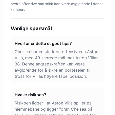
bedre offensive statistikk kan være avgjørende i denne
kampen.
Vanlige spørsmål
Hvorfor er dette et godt tips?
Chelsea har en sterkere offensiv enn Aston
Villa, med 49 scorede mål mot Aston Villas
38. Denne angrepskraften kan være
avgjørende for å sikre en borteseier, til
tross for Villas høyere tabellposisjon.
Hva er risikoen?
Risikoen ligger i at Aston Villa spiller på
hjemmebane og ligger foran Chelsea på