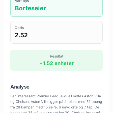
Vårt tips
Borteseier
Odds
2.52
Resultat
+
1.52
enheter
Analyse
I en interessant Premier League-duell møtes Aston Villa
og Chelsea. Aston Villa ligger på 4. plass med 51 poeng
fra 28 kamper, med 15 seire, 6 uavgjorte og 7 tap. De
har scoret 38 mål og sluppet inn 30. Chelsea ligger på