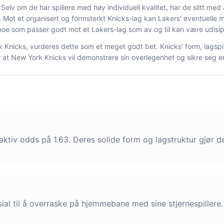
Selv om de har spillere med høy individuell kvalitet, har de slitt med
 et organisert og formsterkt Knicks-lag kan Lakers' eventuelle mangle
, noe som passer godt mot et Lakers-lag som av og til kan være udisipl
Knicks, vurderes dette som et meget godt bet. Knicks' form, lagspill
r at New York Knicks vil demonstrere sin overlegenhet og sikre seg e
ktiv odds på 1.63. Deres solide form og lagstruktur gjør de
nsial til å overraske på hjemmebane med sine stjernespillere. 