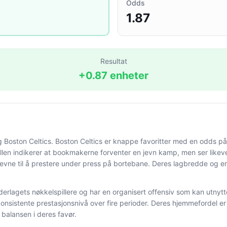
Odds
1.87
Resultat
+
0.87
enheter
oston Celtics. Boston Celtics er knappe favoritter med en odds på
en indikerer at bookmakerne forventer en jevn kamp, men ser likevel e
g evne til å prestere under press på bortebane. Deres lagbredde og e
derlagets nøkkelspillere og har en organisert offensiv som kan utnytt
onsistente prestasjonsnivå over fire perioder. Deres hjemmefordel er 
balansen i deres favør.