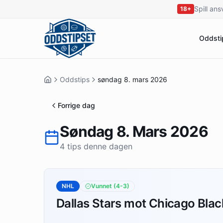
Spill ans
18+
Oddsti
Oddstips
søndag 8. mars 2026
Forrige dag
Søndag 8. Mars 2026
4 tips denne dagen
NHL
Vunnet
(4-3)
Dallas Stars mot Chicago Bla