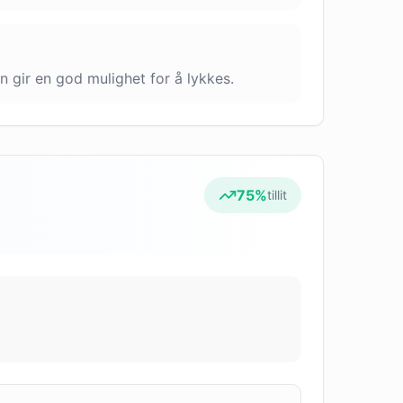
n gir en god mulighet for å lykkes.
75
%
tillit