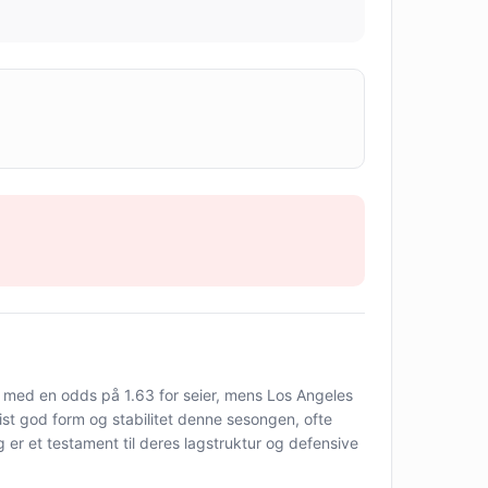
 med en odds på 1.63 for seier, mens Los Angeles
vist god form og stabilitet denne sesongen, ofte
g er et testament til deres lagstruktur og defensive