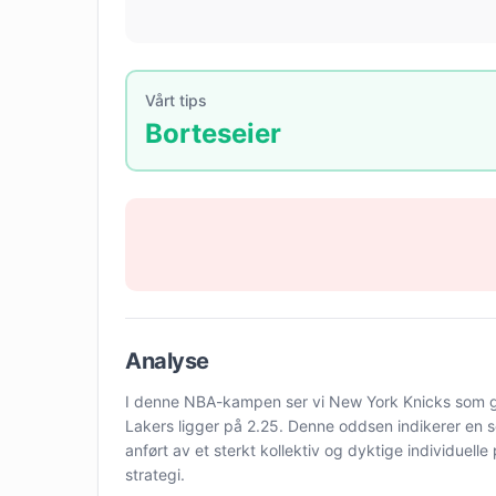
Vårt tips
Borteseier
Analyse
I denne NBA-kampen ser vi New York Knicks som gje
Lakers ligger på 2.25. Denne oddsen indikerer en so
anført av et sterkt kollektiv og dyktige individuell
strategi.