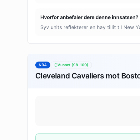
Hvorfor anbefaler dere denne innsatsen?
Syv units reflekterer en høy tillit til Ne
NBA
Vunnet
(98-109)
Cleveland Cavaliers mot Bosto