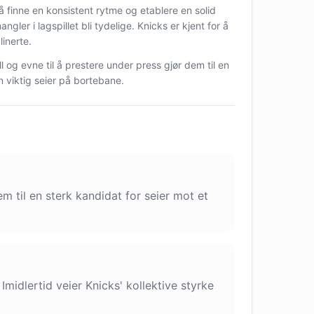
 å finne en konsistent rytme og etablere en solid
r i lagspillet bli tydelige. Knicks er kjent for å
inerte.
 og evne til å prestere under press gjør dem til en
n viktig seier på bortebane.
m til en sterk kandidat for seier mot et
Imidlertid veier Knicks' kollektive styrke