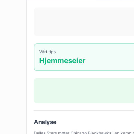
Vårt tips
Hjemmeseier
Analyse
Dallas Stars møter Chicago Blackhawks i en kamp der