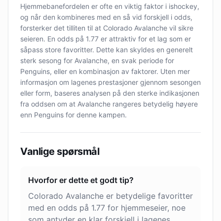
Hjemmebanefordelen er ofte en viktig faktor i ishockey,
og når den kombineres med en så vid forskjell i odds,
forsterker det tilliten til at Colorado Avalanche vil sikre
seieren. En odds på 1.77 er attraktiv for et lag som er
såpass store favoritter. Dette kan skyldes en generelt
sterk sesong for Avalanche, en svak periode for
Penguins, eller en kombinasjon av faktorer. Uten mer
informasjon om lagenes prestasjoner gjennom sesongen
eller form, baseres analysen på den sterke indikasjonen
fra oddsen om at Avalanche rangeres betydelig høyere
enn Penguins for denne kampen.
Vanlige spørsmål
Hvorfor er dette et godt tip?
Colorado Avalanche er betydelige favoritter
med en odds på 1.77 for hjemmeseier, noe
som antyder en klar forskjell i lagenes