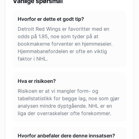
Vanlige spørsmål
Hvorfor er dette et godt tip?
Detroit Red Wings er favoritter med en
odds på 1.95, noe som tyder på at
bookmakerne forventer en hjemmeseier.
Hjemmebanefordelen er ofte en viktig
faktor i NHL.
Hva er risikoen?
Risikoen er at vi mangler form- og
tabellstatistikk for begge lag, noe som gjør
analysen mindre dyptgående. NHL er en
liga der overraskelser ofte forekommer.
Hvorfor anbefaler dere denne innsatsen?