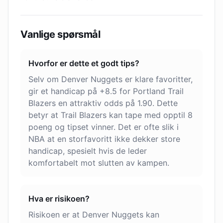
Vanlige spørsmål
Hvorfor er dette et godt tips?
Selv om Denver Nuggets er klare favoritter,
gir et handicap på +8.5 for Portland Trail
Blazers en attraktiv odds på 1.90. Dette
betyr at Trail Blazers kan tape med opptil 8
poeng og tipset vinner. Det er ofte slik i
NBA at en storfavoritt ikke dekker store
handicap, spesielt hvis de leder
komfortabelt mot slutten av kampen.
Hva er risikoen?
Risikoen er at Denver Nuggets kan