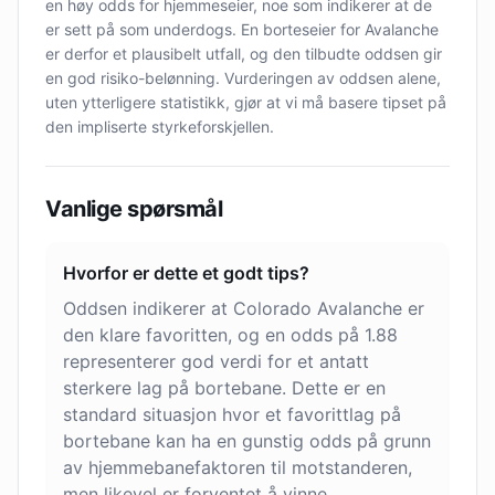
en høy odds for hjemmeseier, noe som indikerer at de
er sett på som underdogs. En borteseier for Avalanche
er derfor et plausibelt utfall, og den tilbudte oddsen gir
en god risiko-belønning. Vurderingen av oddsen alene,
uten ytterligere statistikk, gjør at vi må basere tipset på
den impliserte styrkeforskjellen.
Vanlige spørsmål
Hvorfor er dette et godt tips?
Oddsen indikerer at Colorado Avalanche er
den klare favoritten, og en odds på 1.88
representerer god verdi for et antatt
sterkere lag på bortebane. Dette er en
standard situasjon hvor et favorittlag på
bortebane kan ha en gunstig odds på grunn
av hjemmebanefaktoren til motstanderen,
men likevel er forventet å vinne.