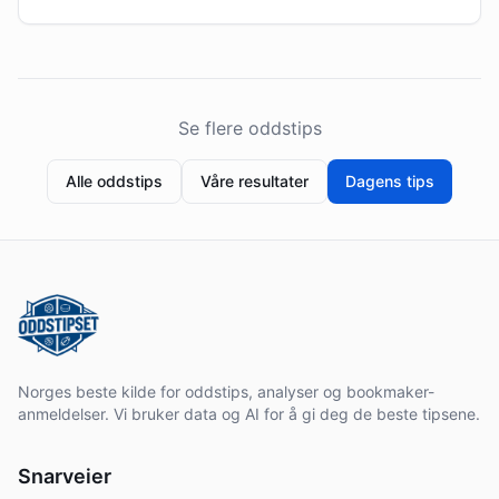
Se flere oddstips
Alle oddstips
Våre resultater
Dagens tips
Norges beste kilde for oddstips, analyser og bookmaker-
anmeldelser. Vi bruker data og AI for å gi deg de beste tipsene.
Snarveier