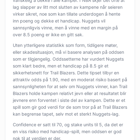
vanskelig å dekke i alle kamper. I NBA skjer det ofte at
lag slapper av litt mot slutten av kampene når seieren
virker sikret, noe som kan tillate underdogen å hente
inn poeng og dekke et handicap. Nuggets vil
sannsynligvis vinne, men å vinne med en margin på
over 8.5 poeng er ikke en gitt sak.
Uten ytterligere statistikk som form, tidligere møter,
eller skadesituasjon, må vi basere analysen på oddsen
som er tilgjengelig. Oddssetterne har vurdert Nuggets
som klart bedre, men et handicap på 8.5 gir et
sikkerhetsnett for Trail Blazers. Dette tipset tilbyr en
attraktiv odds på 1.90, med en moderat risiko basert på
sannsynligheten for at selv om Nuggets vinner, kan Trail
Blazers holde kampen relativt jevn eller at resultatet blir
jevnere enn forventet i siste del av kampen. Dette er et
spill som gir god verdi for de som tror på at Trail Blazers
kan begrense tapet, selv mot et sterkt Nuggets-lag.
Confidence er satt til 70, og stake units til 5, da det er
en viss risiko med handicap-spill, men oddsen er god
nok til at verdien er der.