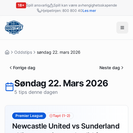
18+
Spill ansvarlig
Spill kan være avhengighetsskapende
Hjelpelinjen: 800 800 40
Les mer
Oddstips
søndag 22. mars 2026
Forrige dag
Neste dag
Søndag 22. Mars 2026
5 tips denne dagen
Premier League
Tapt
(1-2)
Newcastle United vs Sunderland