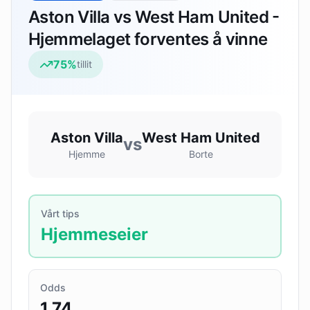
Aston Villa vs West Ham United -
Hjemmelaget forventes å vinne
75
%
tillit
Aston Villa
West Ham United
vs
Hjemme
Borte
Vårt tips
Hjemmeseier
Odds
1.74