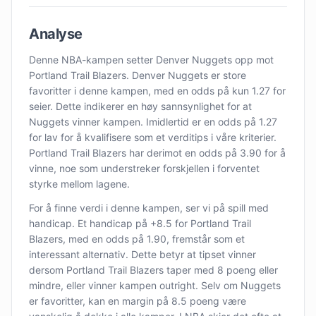
Analyse
Denne NBA-kampen setter Denver Nuggets opp mot
Portland Trail Blazers. Denver Nuggets er store
favoritter i denne kampen, med en odds på kun 1.27 for
seier. Dette indikerer en høy sannsynlighet for at
Nuggets vinner kampen. Imidlertid er en odds på 1.27
for lav for å kvalifisere som et verditips i våre kriterier.
Portland Trail Blazers har derimot en odds på 3.90 for å
vinne, noe som understreker forskjellen i forventet
styrke mellom lagene.
For å finne verdi i denne kampen, ser vi på spill med
handicap. Et handicap på +8.5 for Portland Trail
Blazers, med en odds på 1.90, fremstår som et
interessant alternativ. Dette betyr at tipset vinner
dersom Portland Trail Blazers taper med 8 poeng eller
mindre, eller vinner kampen outright. Selv om Nuggets
er favoritter, kan en margin på 8.5 poeng være