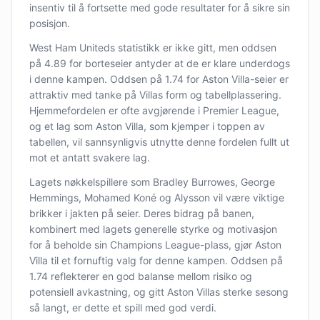
insentiv til å fortsette med gode resultater for å sikre sin
posisjon.
West Ham Uniteds statistikk er ikke gitt, men oddsen
på 4.89 for borteseier antyder at de er klare underdogs
i denne kampen. Oddsen på 1.74 for Aston Villa-seier er
attraktiv med tanke på Villas form og tabellplassering.
Hjemmefordelen er ofte avgjørende i Premier League,
og et lag som Aston Villa, som kjemper i toppen av
tabellen, vil sannsynligvis utnytte denne fordelen fullt ut
mot et antatt svakere lag.
Lagets nøkkelspillere som Bradley Burrowes, George
Hemmings, Mohamed Koné og Alysson vil være viktige
brikker i jakten på seier. Deres bidrag på banen,
kombinert med lagets generelle styrke og motivasjon
for å beholde sin Champions League-plass, gjør Aston
Villa til et fornuftig valg for denne kampen. Oddsen på
1.74 reflekterer en god balanse mellom risiko og
potensiell avkastning, og gitt Aston Villas sterke sesong
så langt, er dette et spill med god verdi.