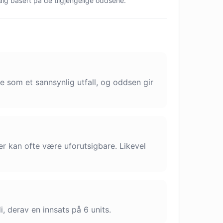
valg basert på de tilgjengelige oddsene.
e som et sannsynlig utfall, og oddsen gir
er kan ofte være uforutsigbare. Likevel
, derav en innsats på 6 units.