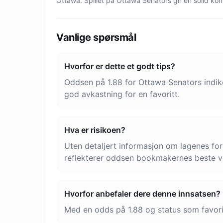
Ottawa. Spillet på Ottawa Senators gir en solid komb
Vanlige spørsmål
Hvorfor er dette et godt tips?
Oddsen på 1.88 for Ottawa Senators indike
god avkastning for en favoritt.
Hva er risikoen?
Uten detaljert informasjon om lagenes form
reflekterer oddsen bookmakernes beste v
Hvorfor anbefaler dere denne innsatsen?
Med en odds på 1.88 og status som favorit