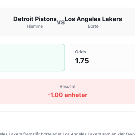
Detroit Pistons
Los Angeles Lakers
vs
Hjemme
Borte
Odds
1.75
Resultat
-1.00
enheter
les Lakers fremstår bortelaget Los Angeles Lakers som en klar favor