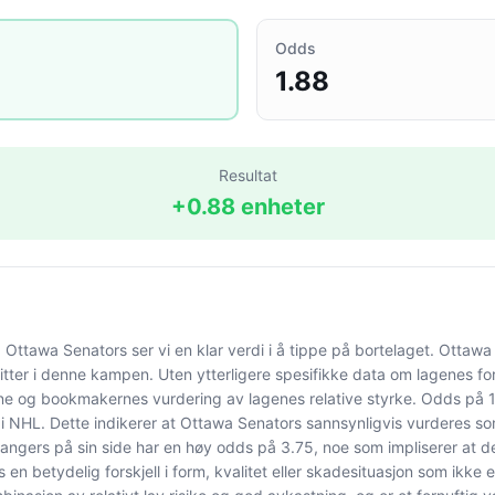
Odds
1.88
Resultat
+
0.88
enheter
awa Senators ser vi en klar verdi i å tippe på bortelaget. Ottawa
itter i denne kampen. Uten ytterligere spesifikke data om lagenes fo
 og bookmakernes vurdering av lagenes relative styrke. Odds på 1.88
 NHL. Dette indikerer at Ottawa Senators sannsynligvis vurderes som d
k Rangers på sin side har en høy odds på 3.75, noe som impliserer at
is en betydelig forskjell i form, kvalitet eller skadesituasjon som ikk