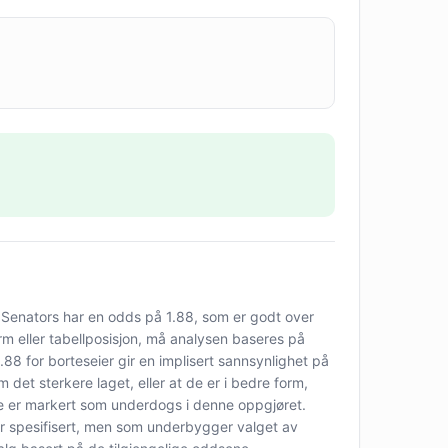
 Senators har en odds på 1.88, som er godt over
rm eller tabellposisjon, må analysen baseres på
 for borteseier gir en implisert sannsynlighet på
et sterkere laget, eller at de er i bedre form,
 de er markert som underdogs i denne oppgjøret.
e er spesifisert, men som underbygger valget av