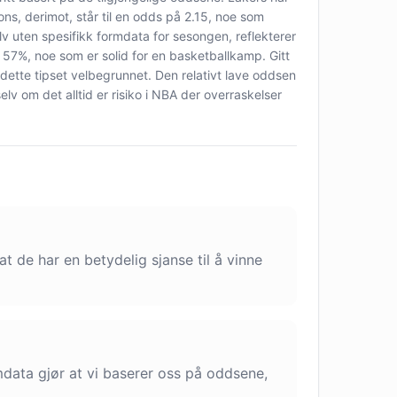
ons, derimot, står til en odds på 2.15, noe som
v uten spesifikk formdata for sesongen, reflekterer
t 57%, noe som er solid for en basketballkamp. Gitt
 dette tipset velbegrunnet. Den relativt lave oddsen
lv om det alltid er risiko i NBA der overraskelser
 de har en betydelig sjanse til å vinne
mdata gjør at vi baserer oss på oddsene,