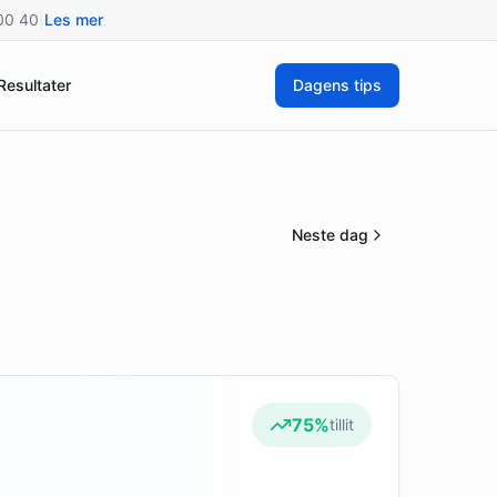
800 40
|
Les mer
Resultater
Dagens tips
Neste dag
75
%
tillit