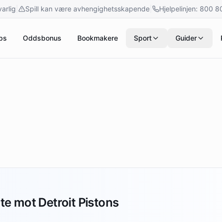
varlig
|
Spill kan være avhengighetsskapende
|
Hjelpelinjen: 800 
ps
Oddsbonus
Bookmakere
Sport
Guider
te mot Detroit Pistons