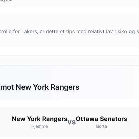
olle for Lakers, er dette et tips med relativt lav risiko og 
e mot New York Rangers
New York Rangers
Ottawa Senators
vs
Hjemme
Borte