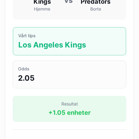
vs
Kings
Predators
Hjemme
Borte
Vårt tips
Los Angeles Kings
Odds
2.05
Resultat
+
1.05
enheter