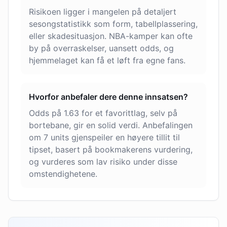
Risikoen ligger i mangelen på detaljert
sesongstatistikk som form, tabellplassering,
eller skadesituasjon. NBA-kamper kan ofte
by på overraskelser, uansett odds, og
hjemmelaget kan få et løft fra egne fans.
Hvorfor anbefaler dere denne innsatsen?
Odds på 1.63 for et favorittlag, selv på
bortebane, gir en solid verdi. Anbefalingen
om 7 units gjenspeiler en høyere tillit til
tipset, basert på bookmakerens vurdering,
og vurderes som lav risiko under disse
omstendighetene.