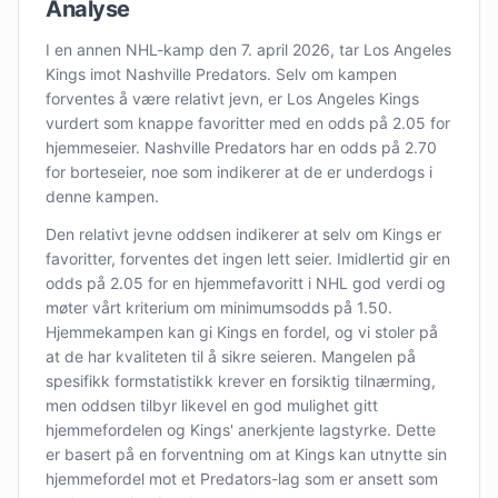
Analyse
I en annen NHL-kamp den 7. april 2026, tar Los Angeles
Kings imot Nashville Predators. Selv om kampen
forventes å være relativt jevn, er Los Angeles Kings
vurdert som knappe favoritter med en odds på 2.05 for
hjemmeseier. Nashville Predators har en odds på 2.70
for borteseier, noe som indikerer at de er underdogs i
denne kampen.
Den relativt jevne oddsen indikerer at selv om Kings er
favoritter, forventes det ingen lett seier. Imidlertid gir en
odds på 2.05 for en hjemmefavoritt i NHL god verdi og
møter vårt kriterium om minimumsodds på 1.50.
Hjemmekampen kan gi Kings en fordel, og vi stoler på
at de har kvaliteten til å sikre seieren. Mangelen på
spesifikk formstatistikk krever en forsiktig tilnærming,
men oddsen tilbyr likevel en god mulighet gitt
hjemmefordelen og Kings' anerkjente lagstyrke. Dette
er basert på en forventning om at Kings kan utnytte sin
hjemmefordel mot et Predators-lag som er ansett som