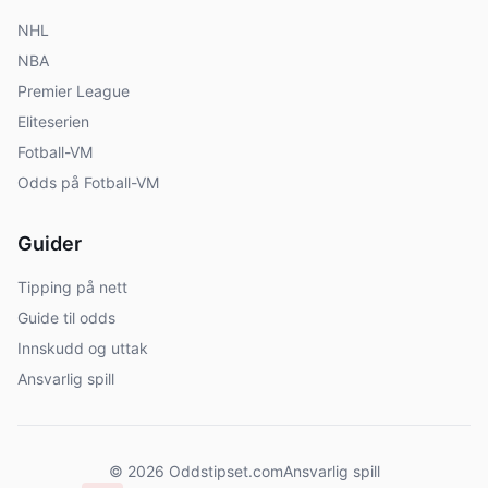
NHL
NBA
Premier League
Eliteserien
Fotball-VM
Odds på Fotball-VM
Guider
Tipping på nett
Guide til odds
Innskudd og uttak
Ansvarlig spill
©
2026
Oddstipset.com
Ansvarlig spill