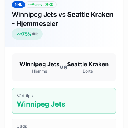
NHL
Vunnet
(6-2)
Winnipeg Jets vs Seattle Kraken
- Hjemmeseier
75
%
tillit
Winnipeg Jets
Seattle Kraken
vs
Hjemme
Borte
Vårt tips
Winnipeg Jets
Odds