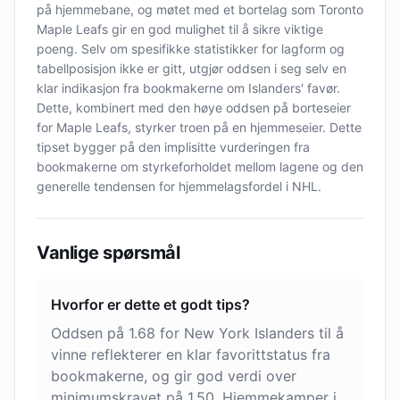
på hjemmebane, og møtet med et bortelag som Toronto
Maple Leafs gir en god mulighet til å sikre viktige
poeng. Selv om spesifikke statistikker for lagform og
tabellposisjon ikke er gitt, utgjør oddsen i seg selv en
klar indikasjon fra bookmakerne om Islanders' favør.
Dette, kombinert med den høye oddsen på borteseier
for Maple Leafs, styrker troen på en hjemmeseier. Dette
tipset bygger på den implisitte vurderingen fra
bookmakerne om styrkeforholdet mellom lagene og den
generelle tendensen for hjemmelagsfordel i NHL.
Vanlige spørsmål
Hvorfor er dette et godt tips?
Oddsen på 1.68 for New York Islanders til å
vinne reflekterer en klar favorittstatus fra
bookmakerne, og gir god verdi over
minimumskravet på 1.50. Hjemmekamper i