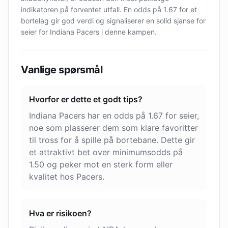
indikatoren på forventet utfall. En odds på 1.67 for et
bortelag gir god verdi og signaliserer en solid sjanse for
seier for Indiana Pacers i denne kampen.
Vanlige spørsmål
Hvorfor er dette et godt tips?
Indiana Pacers har en odds på 1.67 for seier,
noe som plasserer dem som klare favoritter
til tross for å spille på bortebane. Dette gir
et attraktivt bet over minimumsodds på
1.50 og peker mot en sterk form eller
kvalitet hos Pacers.
Hva er risikoen?