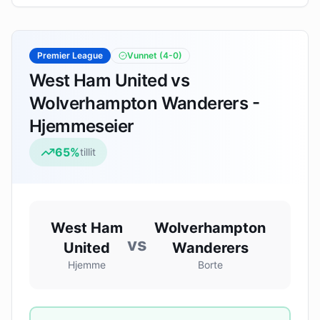
Premier League
Vunnet
(4-0)
West Ham United vs
Wolverhampton Wanderers -
Hjemmeseier
65
%
tillit
West Ham
Wolverhampton
vs
United
Wanderers
Hjemme
Borte