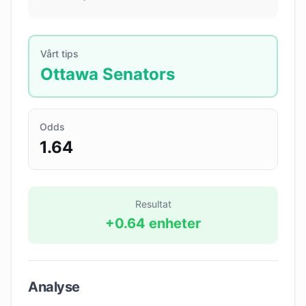
Vårt tips
Ottawa Senators
Odds
1.64
Resultat
+
0.64
enheter
Analyse