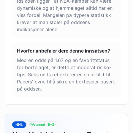
Risikoen ligger i at NBA-kamper kan være
dynamiske og at hjemmelaget alltid har en
viss fordel. Mangelen på dypere statistikk
krever at man stoler på oddsens
indikasjoner alene.
Hvorfor anbefaler dere denne innsatsen?
Med en odds på 1.67 og en favorittstatus
for bortelaget, er dette et moderat risiko-
tips. Seks units reflekterer en solid tillit til
Pacers' evne til å sikre en borteseier basert
på oddsen.
NHL
Vunnet
(5-3)