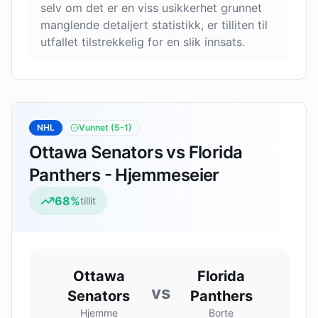
selv om det er en viss usikkerhet grunnet
manglende detaljert statistikk, er tilliten til
utfallet tilstrekkelig for en slik innsats.
NHL
Vunnet
(5-1)
Ottawa Senators vs Florida
Panthers - Hjemmeseier
68
%
tillit
Ottawa
Florida
vs
Senators
Panthers
Hjemme
Borte