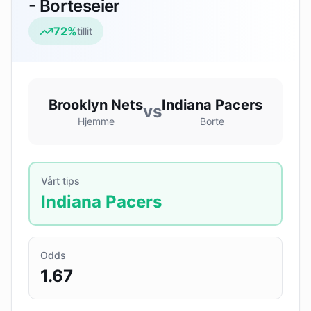
- Borteseier
72
%
tillit
Brooklyn Nets
Indiana Pacers
vs
Hjemme
Borte
Vårt tips
Indiana Pacers
Odds
1.67