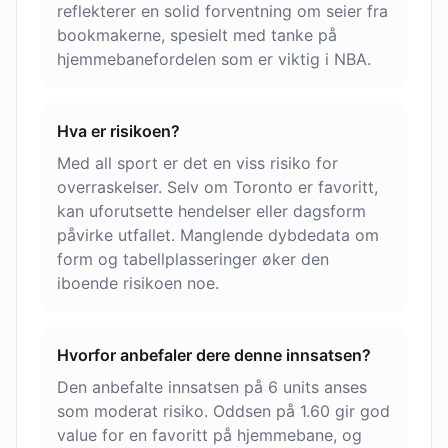
reflekterer en solid forventning om seier fra
bookmakerne, spesielt med tanke på
hjemmebanefordelen som er viktig i NBA.
Hva er risikoen?
Med all sport er det en viss risiko for
overraskelser. Selv om Toronto er favoritt,
kan uforutsette hendelser eller dagsform
påvirke utfallet. Manglende dybdedata om
form og tabellplasseringer øker den
iboende risikoen noe.
Hvorfor anbefaler dere denne innsatsen?
Den anbefalte innsatsen på 6 units anses
som moderat risiko. Oddsen på 1.60 gir god
value for en favoritt på hjemmebane, og