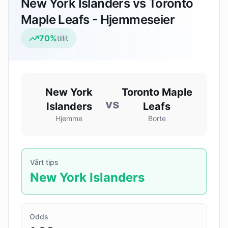
New York Islanders vs Toronto
Maple Leafs - Hjemmeseier
70
%
tillit
New York
Toronto Maple
vs
Islanders
Leafs
Hjemme
Borte
Vårt tips
New York Islanders
Odds