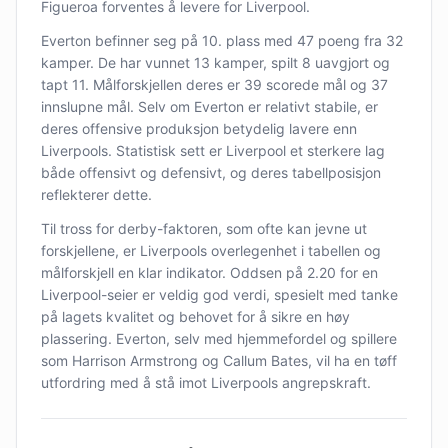
Figueroa forventes å levere for Liverpool.
Everton befinner seg på 10. plass med 47 poeng fra 32
kamper. De har vunnet 13 kamper, spilt 8 uavgjort og
tapt 11. Målforskjellen deres er 39 scorede mål og 37
innslupne mål. Selv om Everton er relativt stabile, er
deres offensive produksjon betydelig lavere enn
Liverpools. Statistisk sett er Liverpool et sterkere lag
både offensivt og defensivt, og deres tabellposisjon
reflekterer dette.
Til tross for derby-faktoren, som ofte kan jevne ut
forskjellene, er Liverpools overlegenhet i tabellen og
målforskjell en klar indikator. Oddsen på 2.20 for en
Liverpool-seier er veldig god verdi, spesielt med tanke
på lagets kvalitet og behovet for å sikre en høy
plassering. Everton, selv med hjemmefordel og spillere
som Harrison Armstrong og Callum Bates, vil ha en tøff
utfordring med å stå imot Liverpools angrepskraft.