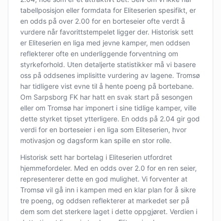
tabellposisjon eller formdata for Eliteserien spesifikt, er
en odds på over 2.00 for en borteseier ofte verdt å
vurdere når favorittstempelet ligger der. Historisk sett
er Eliteserien en liga med jevne kamper, men oddsen
reflekterer ofte en underliggende forventning om
styrkeforhold. Uten detaljerte statistikker må vi basere
oss på oddsenes implisitte vurdering av lagene. Tromsø
har tidligere vist evne til å hente poeng på bortebane.
Om Sarpsborg FK har hatt en svak start på sesongen
eller om Tromsø har imponert i sine tidlige kamper, ville
dette styrket tipset ytterligere. En odds på 2.04 gir god
verdi for en borteseier i en liga som Eliteserien, hvor
motivasjon og dagsform kan spille en stor rolle.
Historisk sett har bortelag i Eliteserien utfordret
hjemmefordeler. Med en odds over 2.0 for en ren seier,
representerer dette en god mulighet. Vi forventer at
Tromsø vil gå inn i kampen med en klar plan for å sikre
tre poeng, og oddsen reflekterer at markedet ser på
dem som det sterkere laget i dette oppgjøret. Verdien i