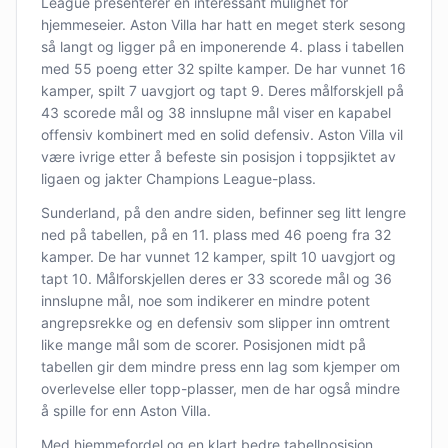
League presenterer en interessant mulighet for
hjemmeseier. Aston Villa har hatt en meget sterk sesong
så langt og ligger på en imponerende 4. plass i tabellen
med 55 poeng etter 32 spilte kamper. De har vunnet 16
kamper, spilt 7 uavgjort og tapt 9. Deres målforskjell på
43 scorede mål og 38 innslupne mål viser en kapabel
offensiv kombinert med en solid defensiv. Aston Villa vil
være ivrige etter å befeste sin posisjon i toppsjiktet av
ligaen og jakter Champions League-plass.
Sunderland, på den andre siden, befinner seg litt lengre
ned på tabellen, på en 11. plass med 46 poeng fra 32
kamper. De har vunnet 12 kamper, spilt 10 uavgjort og
tapt 10. Målforskjellen deres er 33 scorede mål og 36
innslupne mål, noe som indikerer en mindre potent
angrepsrekke og en defensiv som slipper inn omtrent
like mange mål som de scorer. Posisjonen midt på
tabellen gir dem mindre press enn lag som kjemper om
overlevelse eller topp-plasser, men de har også mindre
å spille for enn Aston Villa.
Med hjemmefordel og en klart bedre tabellposisjon,