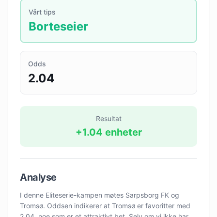
Vårt tips
Borteseier
Odds
2.04
Resultat
+
1.04
enheter
Analyse
I denne Eliteserie-kampen møtes Sarpsborg FK og
Tromsø. Oddsen indikerer at Tromsø er favoritter med
2.04, noe som er et attraktivt bet. Selv om vi ikke har