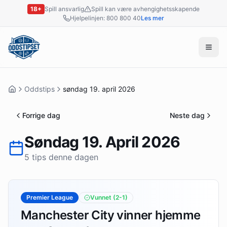
18+
Spill ansvarlig
Spill kan være avhengighetsskapende
Hjelpelinjen: 800 800 40
Les mer
Oddstips
søndag 19. april 2026
Forrige dag
Neste dag
Søndag 19. April 2026
5 tips denne dagen
Premier League
Vunnet
(2-1)
Manchester City vinner hjemme