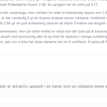
ed Philadelphia Flyers' 2.48. En uavgjort har en odds på 4.17.
re lett underdogs, men oddsen for seier er betraktelig høyere enn 1.5
m), er det vanskelig å gi en dypere analyse utover oddsene. Imidlert
et til 2.58 gir en god avkastning dersom de klarer å trekke det lengste 
 hjemmeseier, men på dette nivået av odds kan det tyde på at bookmaker
r ansett som jevnbyrdig eller til og med litt sterkere i mange vurderin
inn, selv om vi ikke har disse dataene her for å verifisere. Å satse p
r er attraktiv, spesielt i en kamp som av oddsene alene ser 