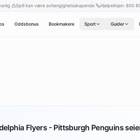
varlig
|
Spill kan være avhengighetsskapende
|
Hjelpelinjen: 800 
ps
Oddsbonus
Bookmakere
Sport
Guider
elphia Flyers - Pittsburgh Penguins seie