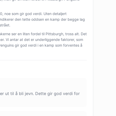
0, noe som gir god verdi. Uten detaljert
id indikerer den tette oddsen en kamp der begge lag
strået.
ne ser en liten fordel til Pittsburgh, tross alt. Det
ger. Vi antar at det er underliggende faktorer, som
å Penguins gir god verdi i en kamp som forventes å
ut til å bli jevn. Dette gir god verdi for