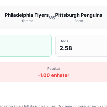
Philadelphia Flyers
Pittsburgh Penguins
vs
Hjemme
Borte
Odds
2.58
Resultat
-1.00
enheter
elphia Flyers Pittsburgh Penguins. Oddsene indikerer en jevn kamp, 