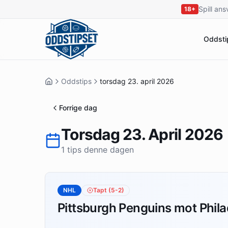
Spill ans
18+
Oddsti
Oddstips
torsdag 23. april 2026
Forrige dag
Torsdag 23. April 2026
1 tips denne dagen
NHL
Tapt
(5-2)
Pittsburgh Penguins mot Philad