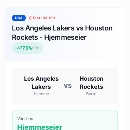
NBA
Tapt
(93-99)
Los Angeles Lakers vs Houston
Rockets - Hjemmeseier
75
%
tillit
Los Angeles
Houston
vs
Lakers
Rockets
Hjemme
Borte
Vårt tips
Hjemmeseier