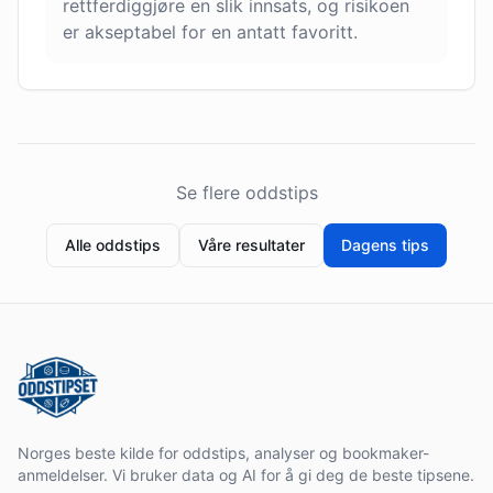
rettferdiggjøre en slik innsats, og risikoen
er akseptabel for en antatt favoritt.
Se flere oddstips
Alle oddstips
Våre resultater
Dagens tips
Norges beste kilde for oddstips, analyser og bookmaker-
anmeldelser. Vi bruker data og AI for å gi deg de beste tipsene.