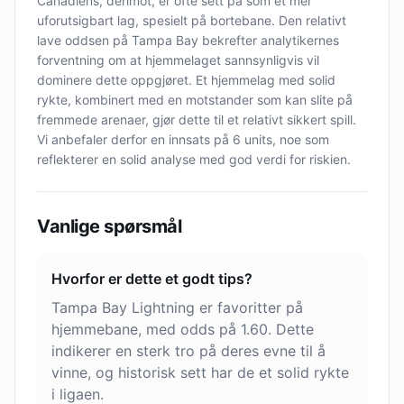
Canadiens, derimot, er ofte sett på som et mer
uforutsigbart lag, spesielt på bortebane. Den relativt
lave oddsen på Tampa Bay bekrefter analytikernes
forventning om at hjemmelaget sannsynligvis vil
dominere dette oppgjøret. Et hjemmelag med solid
rykte, kombinert med en motstander som kan slite på
fremmede arenaer, gjør dette til et relativt sikkert spill.
Vi anbefaler derfor en innsats på 6 units, noe som
reflekterer en solid analyse med god verdi for riskien.
Vanlige spørsmål
Hvorfor er dette et godt tips?
Tampa Bay Lightning er favoritter på
hjemmebane, med odds på 1.60. Dette
indikerer en sterk tro på deres evne til å
vinne, og historisk sett har de et solid rykte
i ligaen.