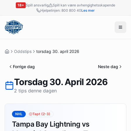
18+
Spill ansvarlig
Spill kan være avhengighetsskapende
Hjelpelinjen: 800 800 40
Les mer
Oddstips
torsdag 30. april 2026
Forrige dag
Neste dag
Torsdag 30. April 2026
2 tips denne dagen
NHL
Tapt
(2-3)
Tampa Bay Lightning vs