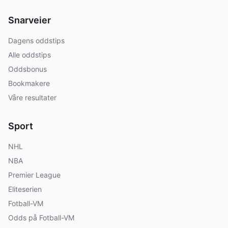
Snarveier
Dagens oddstips
Alle oddstips
Oddsbonus
Bookmakere
Våre resultater
Sport
NHL
NBA
Premier League
Eliteserien
Fotball-VM
Odds på Fotball-VM