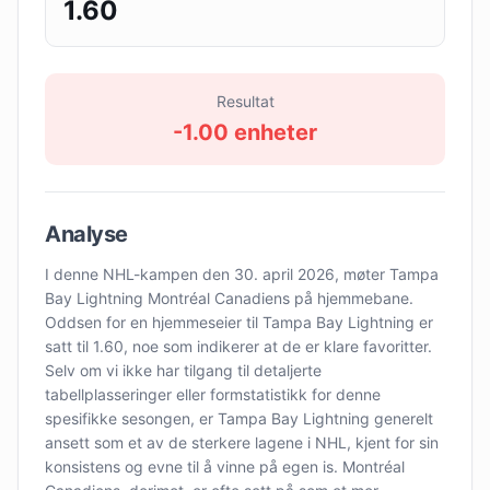
1.60
Resultat
-1.00
enheter
Analyse
I denne NHL-kampen den 30. april 2026, møter Tampa
Bay Lightning Montréal Canadiens på hjemmebane.
Oddsen for en hjemmeseier til Tampa Bay Lightning er
satt til 1.60, noe som indikerer at de er klare favoritter.
Selv om vi ikke har tilgang til detaljerte
tabellplasseringer eller formstatistikk for denne
spesifikke sesongen, er Tampa Bay Lightning generelt
ansett som et av de sterkere lagene i NHL, kjent for sin
konsistens og evne til å vinne på egen is. Montréal