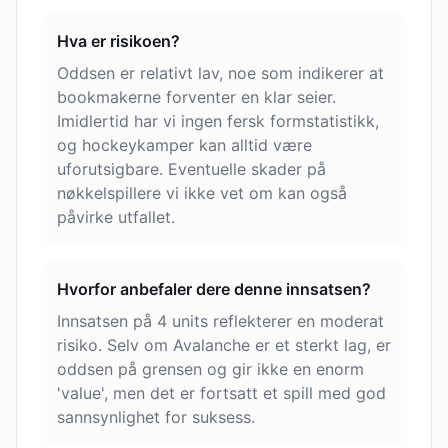
Hva er risikoen?
Oddsen er relativt lav, noe som indikerer at
bookmakerne forventer en klar seier.
Imidlertid har vi ingen fersk formstatistikk,
og hockeykamper kan alltid være
uforutsigbare. Eventuelle skader på
nøkkelspillere vi ikke vet om kan også
påvirke utfallet.
Hvorfor anbefaler dere denne innsatsen?
Innsatsen på 4 units reflekterer en moderat
risiko. Selv om Avalanche er et sterkt lag, er
oddsen på grensen og gir ikke en enorm
'value', men det er fortsatt et spill med god
sannsynlighet for suksess.