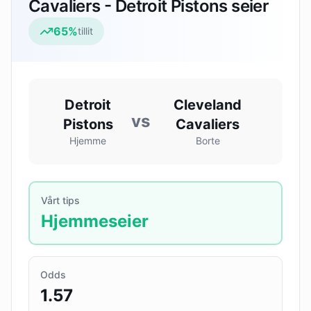
Cavaliers - Detroit Pistons seier
65
%
tillit
Detroit
Cleveland
vs
Pistons
Cavaliers
Hjemme
Borte
Vårt tips
Hjemmeseier
Odds
1.57