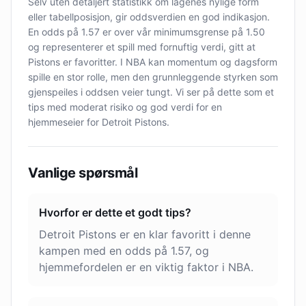
Selv uten detaljert statistikk om lagenes nylige form
eller tabellposisjon, gir oddsverdien en god indikasjon.
En odds på 1.57 er over vår minimumsgrense på 1.50
og representerer et spill med fornuftig verdi, gitt at
Pistons er favoritter. I NBA kan momentum og dagsform
spille en stor rolle, men den grunnleggende styrken som
gjenspeiles i oddsen veier tungt. Vi ser på dette som et
tips med moderat risiko og god verdi for en
hjemmeseier for Detroit Pistons.
Vanlige spørsmål
Hvorfor er dette et godt tips?
Detroit Pistons er en klar favoritt i denne
kampen med en odds på 1.57, og
hjemmefordelen er en viktig faktor i NBA.