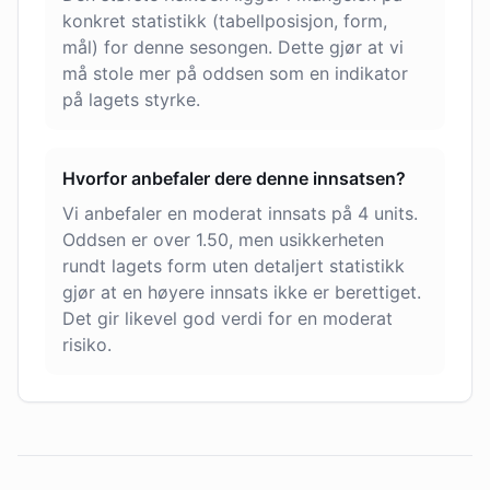
konkret statistikk (tabellposisjon, form,
mål) for denne sesongen. Dette gjør at vi
må stole mer på oddsen som en indikator
på lagets styrke.
Hvorfor anbefaler dere denne innsatsen?
Vi anbefaler en moderat innsats på 4 units.
Oddsen er over 1.50, men usikkerheten
rundt lagets form uten detaljert statistikk
gjør at en høyere innsats ikke er berettiget.
Det gir likevel god verdi for en moderat
risiko.