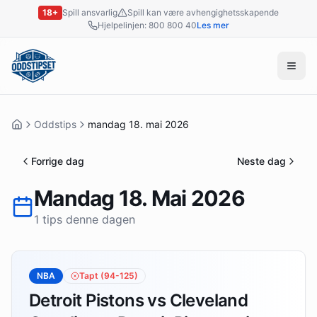
18+
Spill ansvarlig
Spill kan være avhengighetsskapende
Hjelpelinjen: 800 800 40
Les mer
Oddstips
mandag 18. mai 2026
Forrige dag
Neste dag
Mandag 18. Mai 2026
1 tips denne dagen
NBA
Tapt
(94-125)
Detroit Pistons vs Cleveland