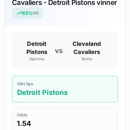
Cavaliers - Detroit Pistons vinner
65
%
tillit
Detroit
Cleveland
vs
Pistons
Cavaliers
Hjemme
Borte
Vårt tips
Detroit Pistons
Odds
1.54