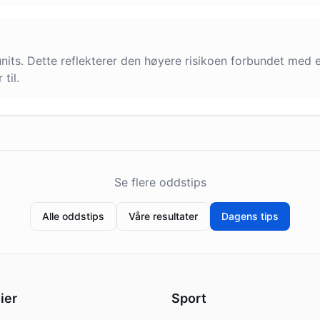
units. Dette reflekterer den høyere risikoen forbundet med 
til.
Se flere oddstips
Alle oddstips
Våre resultater
Dagens tips
ier
Sport