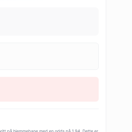
ritt på hjemmebane med en odds på 1.94. Dette er