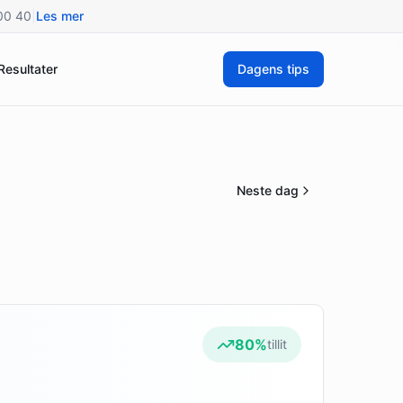
800 40
|
Les mer
Resultater
Dagens tips
Neste dag
80
%
tillit