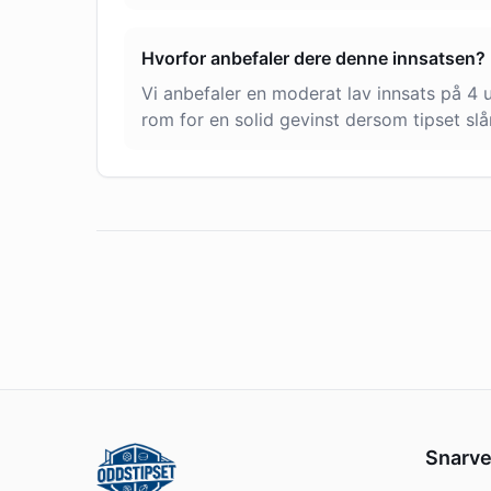
Hvorfor anbefaler dere denne innsatsen?
Vi anbefaler en moderat lav innsats på 4 
rom for en solid gevinst dersom tipset slår 
Snarve