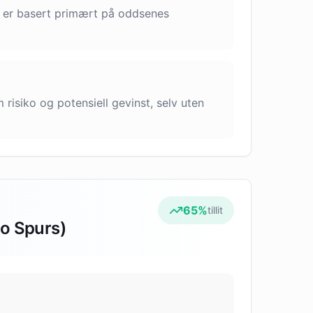
en er basert primært på oddsenes
 risiko og potensiell gevinst, selv uten
65
%
tillit
io Spurs)