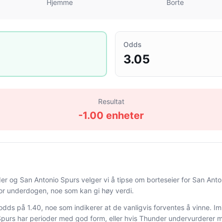
Hjemme
Borte
Odds
3.05
Resultat
-1.00
enheter
g San Antonio Spurs velger vi å tipse om borteseier for San Anton
 for underdogen, noe som kan gi høy verdi.
odds på 1.40, noe som indikerer at de vanligvis forventes å vinne. 
 Spurs har perioder med god form, eller hvis Thunder undervurderer 