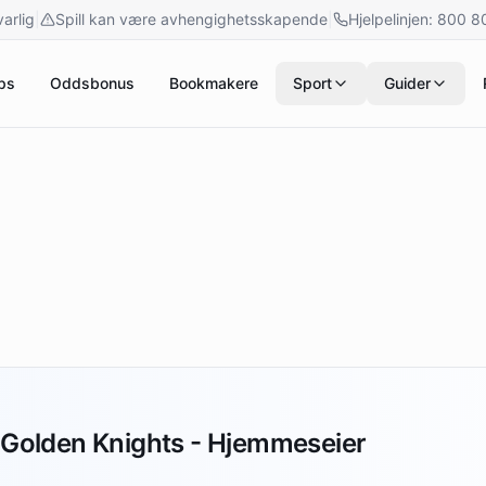
varlig
|
Spill kan være avhengighetsskapende
|
Hjelpelinjen: 800 
ps
Oddsbonus
Bookmakere
Sport
Guider
 Golden Knights - Hjemmeseier