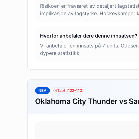
Risikoen er fraværet av detaljert lagstat
implikasjon av lagstyrke. Hockeykamper 
Hvorfor anbefaler dere denne innsatsen?
Vi anbefaler en innsats på 7 units. Oddsen 
dypere statistikk.
NBA
Tapt
(122-113)
Oklahoma City Thunder vs San