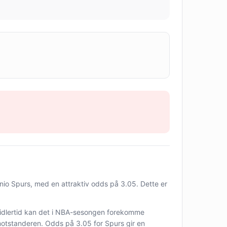
io Spurs, med en attraktiv odds på 3.05. Dette er
Imidlertid kan det i NBA-sesongen forekomme
motstanderen. Odds på 3.05 for Spurs gir en