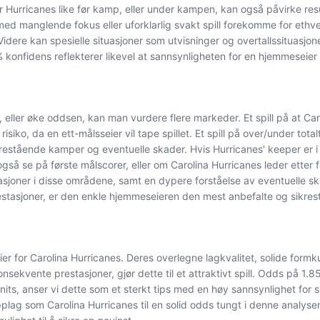
 Hurricanes like før kamp, eller under kampen, kan også påvirke resul
med manglende fokus eller uforklarlig svakt spill forekomme for ethver
Videre kan spesielle situasjoner som utvisninger og overtallssituasjon
% konfidens reflekterer likevel at sannsynligheten for en hjemmeseier 
r, eller øke oddsen, kan man vurdere flere markeder. Et spill på at C
 risiko, da en ett-målsseier vil tape spillet. Et spill på over/under to
restående kamper og eventuelle skader. Hvis Hurricanes' keeper er i
gså se på første målscorer, eller om Carolina Hurricanes leder etter f
joner i disse områdene, samt en dypere forståelse av eventuelle skad
restasjoner, er den enkle hjemmeseieren den mest anbefalte og sikres
ier for Carolina Hurricanes. Deres overlegne lagkvalitet, solide fo
ekvente prestasjoner, gjør dette til et attraktivt spill. Odds på 1.85
s, anser vi dette som et sterkt tips med en høy sannsynlighet for suks
pplag som Carolina Hurricanes til en solid odds tungt i denne analyse