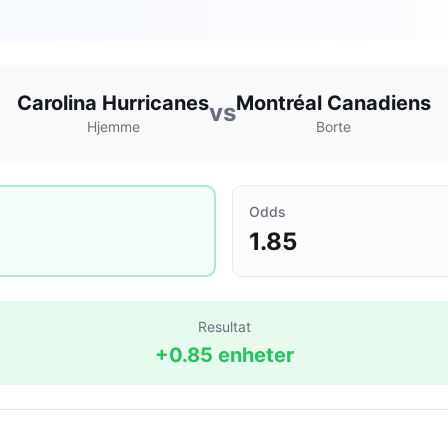
Carolina Hurricanes
Montréal Canadiens
vs
Hjemme
Borte
Odds
1.85
Resultat
+
0.85
enheter