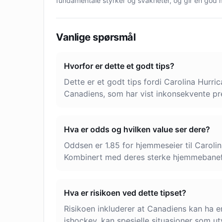
fundamentale styrker og svakheter, og gir en god mu
Vanlige spørsmål
Hvorfor er dette et godt tips?
Dette er et godt tips fordi Carolina Hurr
Canadiens, som har vist inkonsekvente pres
Hva er odds og hvilken value ser dere?
Oddsen er 1.85 for hjemmeseier til Carolin
Kombinert med deres sterke hjemmebaneform 
Hva er risikoen ved dette tipset?
Risikoen inkluderer at Canadiens kan ha en 
ishockey, kan spesielle situasjoner som utv