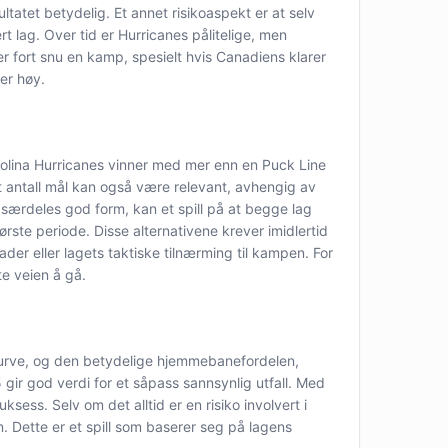
tatet betydelig. Et annet risikoaspekt er at selv
t lag. Over tid er Hurricanes pålitelige, men
er fort snu en kamp, spesielt hvis Canadiens klarer
er høy.
arolina Hurricanes vinner med mer enn en Puck Line
talt antall mål kan også være relevant, avhengig av
 særdeles god form, kan et spill på at begge lag
ørste periode. Disse alternativene krever imidlertid
er eller lagets taktiske tilnærming til kampen. For
te veien å gå.
rmkurve, og den betydelige hjemmebanefordelen,
 gir god verdi for et såpass sannsynlig utfall. Med
ess. Selv om det alltid er en risiko involvert i
n. Dette er et spill som baserer seg på lagens