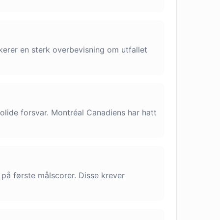
kerer en sterk overbevisning om utfallet
olide forsvar. Montréal Canadiens har hatt
l på første målscorer. Disse krever