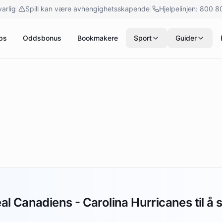
varlig
|
Spill kan være avhengighetsskapende
|
Hjelpelinjen: 800 
ps
Oddsbonus
Bookmakere
Sport
Guider
al Canadiens - Carolina Hurricanes til å