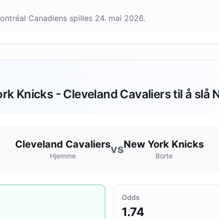
ntréal Canadiens spilles 24. mai 2026.
k Knicks - Cleveland Cavaliers til å slå
Cleveland Cavaliers
New York Knicks
vs
Hjemme
Borte
Odds
1.74