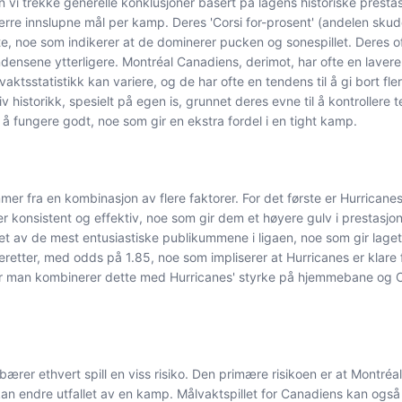
 vi trekke generelle konklusjoner basert på lagens historiske prestasj
r i færre innslupne mål per kamp. Deres 'Corsi for-prosent' (andelen 
beste, noe som indikerer at de dominerer pucken og sonespillet. Deres 
densene ytterligere. Montréal Canadiens, derimot, har ofte en lavere 
tsstatistikk kan variere, og de har ofte en tendens til å gi bort fle
v historikk, spesielt på egen is, grunnet deres evne til å kontroller
så å fungere godt, noe som gir en ekstra fordel i en tight kamp.
er fra en kombinasjon av flere faktorer. For det første er Hurricanes
r konsistent og effektiv, noe som gir dem et høyere gulv i prestasj
 et av de mest entusiastiske publikummene i ligaen, noe som gir lage
tter, med odds på 1.85, noe som impliserer at Hurricanes er klare f
 når man kombinerer dette med Hurricanes' styrke på hjemmebane og 
nebærer ethvert spill en viss risiko. Den primære risikoen er at Mont
t kan endre utfallet av en kamp. Målvaktspillet for Canadiens kan også