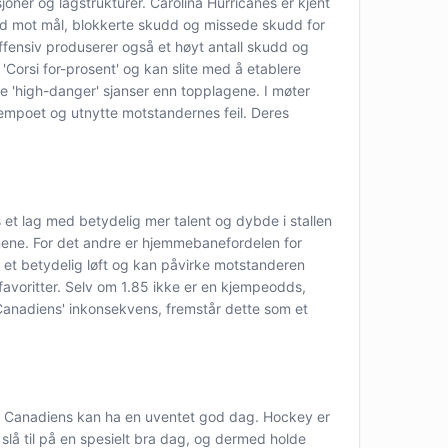
oner og lagstrukturer. Carolina Hurricanes er kjent
skudd mot mål, blokkerte skudd og missede skudd for
offensiv produserer også et høyt antall skudd og
'Corsi for-prosent' og kan slite med å etablere
re 'high-danger' sjanser enn topplagene. I møter
e tempoet og utnytte motstandernes feil. Deres
 et lag med betydelig mer talent og dybde i stallen
onene. For det andre er hjemmebanefordelen for
t et betydelig løft og kan påvirke motstanderen
avoritter. Selv om 1.85 ikke er en kjempeodds,
Canadiens' inkonsekvens, fremstår dette som et
réal Canadiens kan ha en uventet god dag. Hockey er
 slå til på en spesielt bra dag, og dermed holde