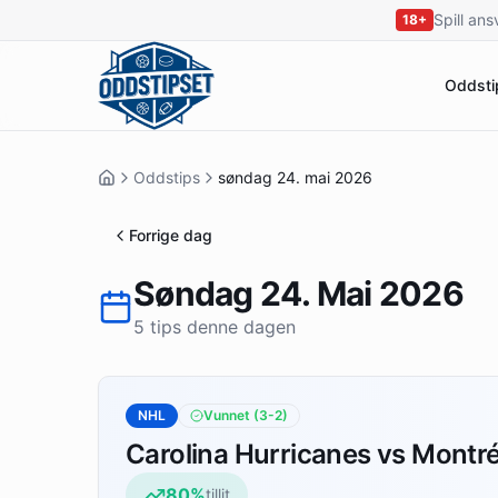
Spill ans
18+
Oddsti
Oddstips
søndag 24. mai 2026
Forrige dag
Søndag 24. Mai 2026
5 tips denne dagen
NHL
Vunnet
(3-2)
Carolina Hurricanes vs Montré
80
%
tillit