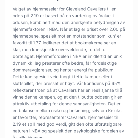
Valget av hjemmeseier for Cleveland Cavaliers til en
odds på 2.19 er basert på en vurdering av 'value' i
oddsen, kombinert med den anerkjente betydningen av
hjemmefaktoren i NBA. Når et lag er priset over 2.00 på
hjemmebane, spesielt mot en motstander som 'kun' er
favoritt til 1.77, indikerer det at bookmakerne ser en
klar, men kanskje ikke overveldende, fordel for
bortelaget. Hjemmefordelen i NBA er imidlertid en unik
dynamikk; lag presterer ofte bedre, får fordelaktige
dommeravgjørelser, og henter energi fra publikum.
Dette kan spesielt veie tungt i tette kamper eller i
sluttspillet, der presset er høyt. Vår konfidens på 65%
reflekterer troen på at Cavaliers har en reell sjanse til å
vinne denne kampen, og at den tilbudte oddsen gir en
attraktiv utbetaling for denne sannsynligheten. Det er
en balanse mellom risiko og belønning; selv om Knicks
er favoritter, representerer Cavaliers' hjemmeseier til
2.19 et spill med god verdi, gitt den ofte uforutsigbare
naturen i NBA og spesielt den psykologiske fordelen av
å spille hjemme.