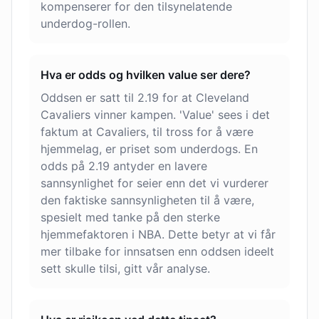
kompenserer for den tilsynelatende
underdog-rollen.
Hva er odds og hvilken value ser dere?
Oddsen er satt til 2.19 for at Cleveland
Cavaliers vinner kampen. 'Value' sees i det
faktum at Cavaliers, til tross for å være
hjemmelag, er priset som underdogs. En
odds på 2.19 antyder en lavere
sannsynlighet for seier enn det vi vurderer
den faktiske sannsynligheten til å være,
spesielt med tanke på den sterke
hjemmefaktoren i NBA. Dette betyr at vi får
mer tilbake for innsatsen enn oddsen ideelt
sett skulle tilsi, gitt vår analyse.