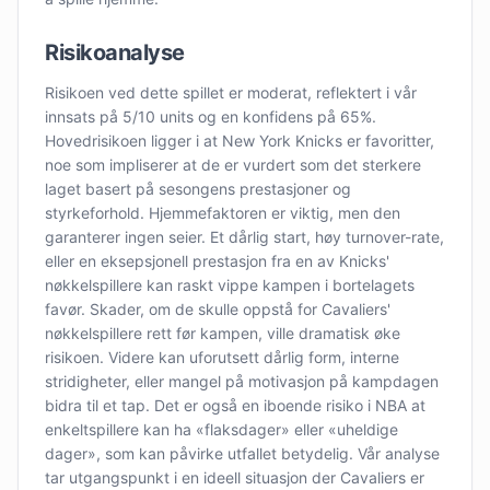
Risikoanalyse
Risikoen ved dette spillet er moderat, reflektert i vår
innsats på 5/10 units og en konfidens på 65%.
Hovedrisikoen ligger i at New York Knicks er favoritter,
noe som impliserer at de er vurdert som det sterkere
laget basert på sesongens prestasjoner og
styrkeforhold. Hjemmefaktoren er viktig, men den
garanterer ingen seier. Et dårlig start, høy turnover-rate,
eller en eksepsjonell prestasjon fra en av Knicks'
nøkkelspillere kan raskt vippe kampen i bortelagets
favør. Skader, om de skulle oppstå for Cavaliers'
nøkkelspillere rett før kampen, ville dramatisk øke
risikoen. Videre kan uforutsett dårlig form, interne
stridigheter, eller mangel på motivasjon på kampdagen
bidra til et tap. Det er også en iboende risiko i NBA at
enkeltspillere kan ha «flaksdager» eller «uheldige
dager», som kan påvirke utfallet betydelig. Vår analyse
tar utgangspunkt i en ideell situasjon der Cavaliers er