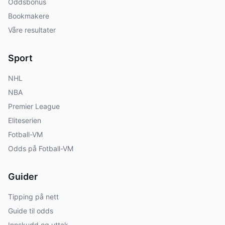
Oddsbonus
Bookmakere
Våre resultater
Sport
NHL
NBA
Premier League
Eliteserien
Fotball-VM
Odds på Fotball-VM
Guider
Tipping på nett
Guide til odds
Innskudd og uttak