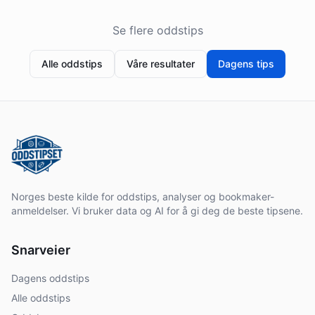
Se flere oddstips
Alle oddstips
Våre resultater
Dagens tips
Norges beste kilde for oddstips, analyser og bookmaker-
anmeldelser. Vi bruker data og AI for å gi deg de beste tipsene.
Snarveier
Dagens oddstips
Alle oddstips