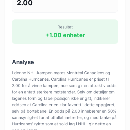
2.00
Resultat
+
1.00
enheter
Analyse
I denne NHL-kampen møtes Montréal Canadiens og
Carolina Hurricanes. Carolina Hurricanes er priset til
2.00 for å vinne kampen, noe som gir en attraktiv odds
for en antatt sterkere motstander. Selv om detaljer om
lagenes form og tabellposisjon ikke er gitt, indikerer
oddsen at Carolina er en klar favoritt i dette oppgjøret,
selv på bortebane. En odds på 2.00 innebærer en 50%
sannsynlighet for at utfallet inntreffer, og med tanke på
Hurricanes' rykte som et solid lag i NHL, gir dette en