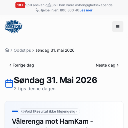
18+
Spill ansvarlig
Spill kan være avhengighetsskapende
Hjelpelinjen: 800 800 40
Les mer
Oddstips
søndag 31. mai 2026
Forrige dag
Neste dag
Søndag 31. Mai 2026
2 tips denne dagen
Void
(Resultat ikke tilgjengelig)
Vålerenga mot HamKam -