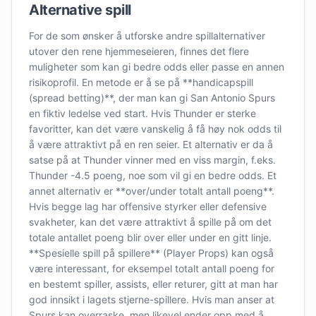
Alternative spill
For de som ønsker å utforske andre spillalternativer
utover den rene hjemmeseieren, finnes det flere
muligheter som kan gi bedre odds eller passe en annen
risikoprofil. En metode er å se på **handicapspill
(spread betting)**, der man kan gi San Antonio Spurs
en fiktiv ledelse ved start. Hvis Thunder er sterke
favoritter, kan det være vanskelig å få høy nok odds til
å være attraktivt på en ren seier. Et alternativ er da å
satse på at Thunder vinner med en viss margin, f.eks.
Thunder -4.5 poeng, noe som vil gi en bedre odds. Et
annet alternativ er **over/under totalt antall poeng**.
Hvis begge lag har offensive styrker eller defensive
svakheter, kan det være attraktivt å spille på om det
totale antallet poeng blir over eller under en gitt linje.
**Spesielle spill på spillere** (Player Props) kan også
være interessant, for eksempel totalt antall poeng for
en bestemt spiller, assists, eller returer, gitt at man har
god innsikt i lagets stjerne-spillere. Hvis man anser at
Spurs kan overraske, men likevel ender opp med å