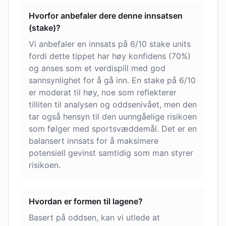
Hvorfor anbefaler dere denne innsatsen
(stake)?
Vi anbefaler en innsats på 6/10 stake units
fordi dette tippet har høy konfidens (70%)
og anses som et verdispill med god
sannsynlighet for å gå inn. En stake på 6/10
er moderat til høy, noe som reflekterer
tilliten til analysen og oddsenivået, men den
tar også hensyn til den uunngåelige risikoen
som følger med sportsvæddemål. Det er en
balansert innsats for å maksimere
potensiell gevinst samtidig som man styrer
risikoen.
Hvordan er formen til lagene?
Basert på oddsen, kan vi utlede at