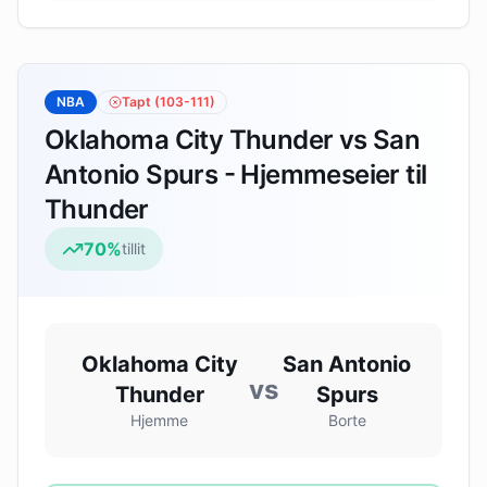
NBA
Tapt
(103-111)
Oklahoma City Thunder vs San
Antonio Spurs - Hjemmeseier til
Thunder
70
%
tillit
Oklahoma City
San Antonio
vs
Thunder
Spurs
Hjemme
Borte