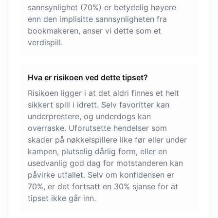
sannsynlighet (70%) er betydelig høyere
enn den implisitte sannsynligheten fra
bookmakeren, anser vi dette som et
verdispill.
Hva er risikoen ved dette tipset?
Risikoen ligger i at det aldri finnes et helt
sikkert spill i idrett. Selv favoritter kan
underprestere, og underdogs kan
overraske. Uforutsette hendelser som
skader på nøkkelspillere like før eller under
kampen, plutselig dårlig form, eller en
usedvanlig god dag for motstanderen kan
påvirke utfallet. Selv om konfidensen er
70%, er det fortsatt en 30% sjanse for at
tipset ikke går inn.