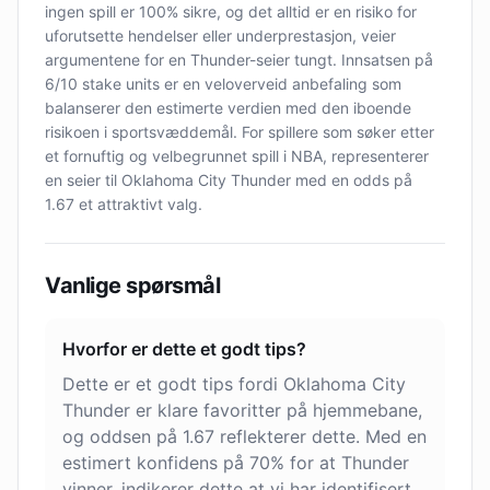
ingen spill er 100% sikre, og det alltid er en risiko for
uforutsette hendelser eller underprestasjon, veier
argumentene for en Thunder-seier tungt. Innsatsen på
6/10 stake units er en veloverveid anbefaling som
balanserer den estimerte verdien med den iboende
risikoen i sportsvæddemål. For spillere som søker etter
et fornuftig og velbegrunnet spill i NBA, representerer
en seier til Oklahoma City Thunder med en odds på
1.67 et attraktivt valg.
Vanlige spørsmål
Hvorfor er dette et godt tips?
Dette er et godt tips fordi Oklahoma City
Thunder er klare favoritter på hjemmebane,
og oddsen på 1.67 reflekterer dette. Med en
estimert konfidens på 70% for at Thunder
vinner, indikerer dette at vi har identifisert