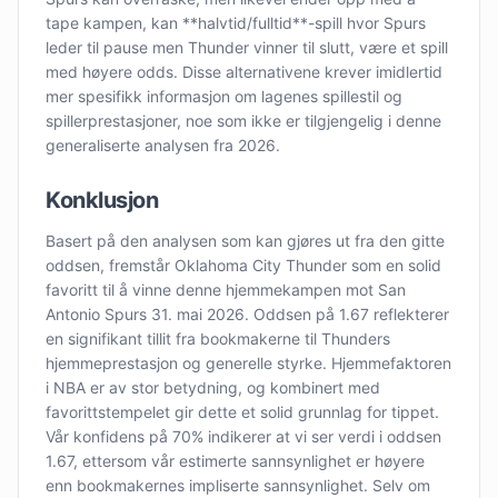
tape kampen, kan **halvtid/fulltid**-spill hvor Spurs
leder til pause men Thunder vinner til slutt, være et spill
med høyere odds. Disse alternativene krever imidlertid
mer spesifikk informasjon om lagenes spillestil og
spillerprestasjoner, noe som ikke er tilgjengelig i denne
generaliserte analysen fra 2026.
Konklusjon
Basert på den analysen som kan gjøres ut fra den gitte
oddsen, fremstår Oklahoma City Thunder som en solid
favoritt til å vinne denne hjemmekampen mot San
Antonio Spurs 31. mai 2026. Oddsen på 1.67 reflekterer
en signifikant tillit fra bookmakerne til Thunders
hjemmeprestasjon og generelle styrke. Hjemmefaktoren
i NBA er av stor betydning, og kombinert med
favorittstempelet gir dette et solid grunnlag for tippet.
Vår konfidens på 70% indikerer at vi ser verdi i oddsen
1.67, ettersom vår estimerte sannsynlighet er høyere
enn bookmakernes impliserte sannsynlighet. Selv om