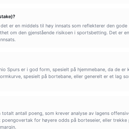
stake)?
di det er en middels til høy innsats som reflekterer den go
ssthet om den gjenstående risikoen i sportsbetting. Det er en
innsats.
io Spurs er i god form, spesielt på hjemmebane, da de er k
ormkurve, spesielt på bortebane, eller generelt er et lag s
å totalt antall poeng, som krever analyse av lagens offensiv
t poengovertak for høyere odds på borteseier, eller trekke
smargin.