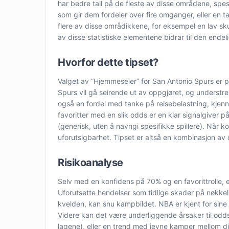
har bedre tall på de fleste av disse områdene, spe
som gir dem fordeler over fire omganger, eller en ta
flere av disse områdikkene, for eksempel en lav s
av disse statistiske elementene bidrar til den ende
Hvorfor dette tipset?
Valget av “Hjemmeseier” for San Antonio Spurs er p
Spurs vil gå seirende ut av oppgjøret, og understr
også en fordel med tanke på reisebelastning, kje
favoritter med en slik odds er en klar signalgiver på
(generisk, uten å navngi spesifikke spillere). Når ko
uforutsigbarhet. Tipset er altså en kombinasjon a
Risikoanalyse
Selv med en konfidens på 70% og en favorittrolle, er
Uforutsette hendelser som tidlige skader på nøkkel
kvelden, kan snu kampbildet. NBA er kjent for sin
Videre kan det være underliggende årsaker til odds
lagene), eller en trend med jevne kamper mellom dis