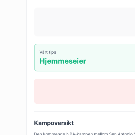
Vårt tips
Hjemmeseier
Kampoversikt
Den kommende NBA-kampen mellom San Antonio Spurs 