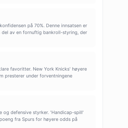
de konfidensen på 70%. Denne innsatsen er
 del av en fornuftig bankroll-styring, der
lare favoritter. New York Knicks' høyere
om presterer under forventningene
e og defensive styrker. 'Handicap-spill'
 poeng fra Spurs for høyere odds på