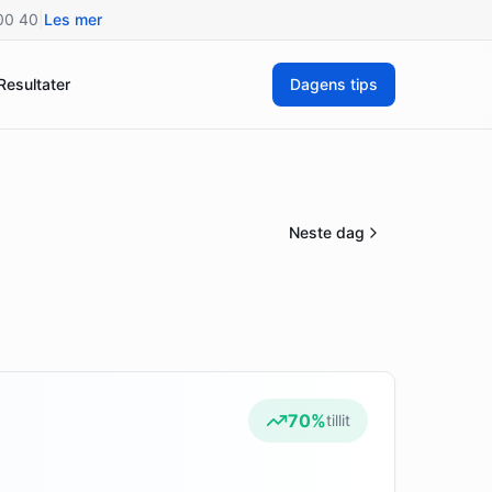
800 40
|
Les mer
Resultater
Dagens tips
Neste dag
70
%
tillit