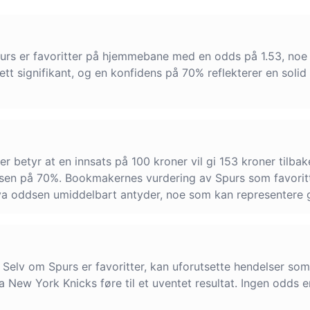
purs er favoritter på hjemmebane med en odds på 1.53, noe
ett signifikant, og en konfidens på 70% reflekterer en soli
r betyr at en innsats på 100 kroner vil gi 153 kroner tilbake
sen på 70%. Bookmakernes vurdering av Spurs som favorit
va oddsen umiddelbart antyder, noe som kan representere go
 Selv om Spurs er favoritter, kan uforutsette hendelser som 
fra New York Knicks føre til et uventet resultat. Ingen odds e