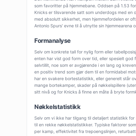
som favoritter på hjemmebane. Oddsen på 1.53 for
Knicks er tilsvarende satt som underdogs med en od
med absolutt sikkerhet, men hjemmefordelen er ofte
Antonio Spurs' evne til å utnytte sin hjemmearena
Formanalyse
Selv om konkrete tall for nylig form eller tabellpos
enten har vist god form over tid, eller spesielt go
selvtillit, noe som er avgjørende i en lang og kreve
en positiv trend som gjør dem til en formidabel m
har en svakere bortestatistikk, eller generelt står
mange bortekamper, skader på nøkkelspillere (uten å 
sitt nivå og for Knicks å finne en måte å bryte fo
Nøkkelstatistikk
Selv om vi ikke har tilgang til detaljert statisti
til en rekke nøkkelstatistikker. Typiske faktorer s
per kamp, effektivitet fra trepoengslinjen, returbat