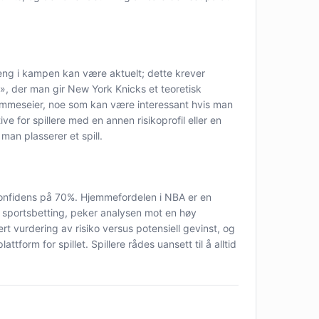
poeng i kampen kan være aktuelt; dette krever
l», der man gir New York Knicks et teoretisk
jemmeseier, noe som kan være interessant hvis man
e for spillere med en annen risikoprofil eller en
 man plasserer et spill.
 konfidens på 70%. Hjemmefordelen i NBA er en
e i sportsbetting, peker analysen mot en høy
rt vurdering av risiko versus potensiell gevinst, og
form for spillet. Spillere rådes uansett til å alltid