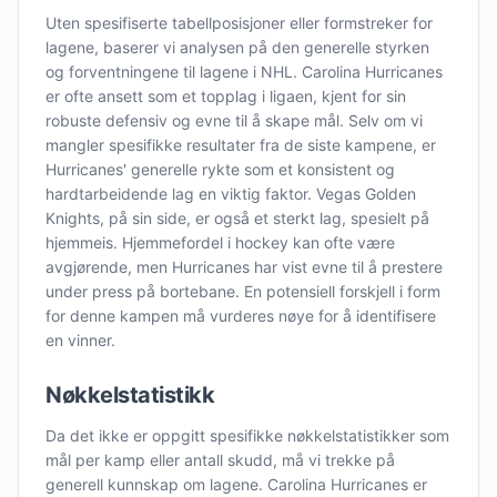
Uten spesifiserte tabellposisjoner eller formstreker for
lagene, baserer vi analysen på den generelle styrken
og forventningene til lagene i NHL. Carolina Hurricanes
er ofte ansett som et topplag i ligaen, kjent for sin
robuste defensiv og evne til å skape mål. Selv om vi
mangler spesifikke resultater fra de siste kampene, er
Hurricanes' generelle rykte som et konsistent og
hardtarbeidende lag en viktig faktor. Vegas Golden
Knights, på sin side, er også et sterkt lag, spesielt på
hjemmeis. Hjemmefordel i hockey kan ofte være
avgjørende, men Hurricanes har vist evne til å prestere
under press på bortebane. En potensiell forskjell i form
for denne kampen må vurderes nøye for å identifisere
en vinner.
Nøkkelstatistikk
Da det ikke er oppgitt spesifikke nøkkelstatistikker som
mål per kamp eller antall skudd, må vi trekke på
generell kunnskap om lagene. Carolina Hurricanes er