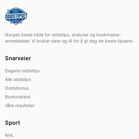
Norges beste kilde for oddstips, analyser og bookmaker-
anmeldelser. Vi bruker data og AI for å gi deg de beste tipsene.
Snarveier
Dagens oddstips
Alle oddstips
Oddsbonus
Bookmakere
Våre resultater
Sport
NHL