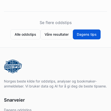
Se flere oddstips
Alle oddstips
Våre resultater
Dagens tips
Norges beste kilde for oddstips, analyser og bookmaker-
anmeldelser. Vi bruker data og AI for å gi deg de beste tipsene.
Snarveier
Dagens oddstips