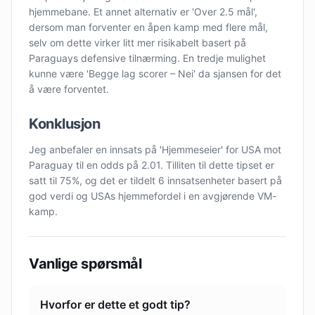
hjemmebane. Et annet alternativ er 'Over 2.5 mål',
dersom man forventer en åpen kamp med flere mål,
selv om dette virker litt mer risikabelt basert på
Paraguays defensive tilnærming. En tredje mulighet
kunne være 'Begge lag scorer – Nei' da sjansen for det
å være forventet.
Konklusjon
Jeg anbefaler en innsats på 'Hjemmeseier' for USA mot
Paraguay til en odds på 2.01. Tilliten til dette tipset er
satt til 75%, og det er tildelt 6 innsatsenheter basert på
god verdi og USAs hjemmefordel i en avgjørende VM-
kamp.
Vanlige spørsmål
Hvorfor er dette et godt tip?