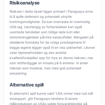
Risikoanalyse
Risikoen i dette tipset ligger primært i Paraguays evne
til å spille defensivt og potensielt utnytte
kontringsmuligheter. De kan overraske et overmodig
USA-lag. Uavhengig av forberedelser kan også
uventede hendelser som tidlige røde kort eller
dommeravgjørelser påvirke kamputfallet. Mangelen på
detaljerte formdata for de nylige prestasjonene til
begge lagene legger også til en viss usikkerhet. Likevel
veier hjemmefordelen og den antatte
kvalitetsforskjellen opp for mye av denne risikoen, noe
som rettferdiggjør en innsats på 6 enheter. Vi anser
risikoen som moderat, men med god potensiell
avkastning.
Alternative spill
Et alternativt spill kunne vært 'USA vinner med null mål
innsluppet', gitt Paraguays tendens til lavere
målproduksjon og USAs solide forsvarshistorikk på