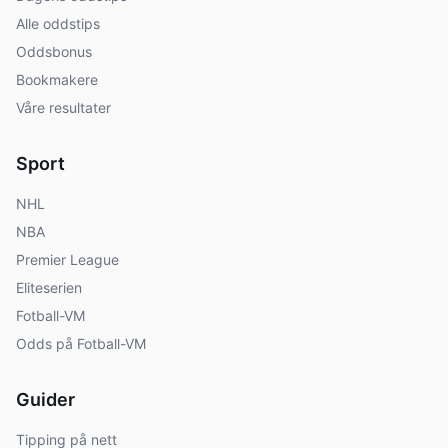
Alle oddstips
Oddsbonus
Bookmakere
Våre resultater
Sport
NHL
NBA
Premier League
Eliteserien
Fotball-VM
Odds på Fotball-VM
Guider
Tipping på nett