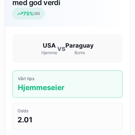
med god verdi
75
%
tillit
USA
Paraguay
vs
Hjemme
Borte
Vårt tips
Hjemmeseier
Odds
2.01