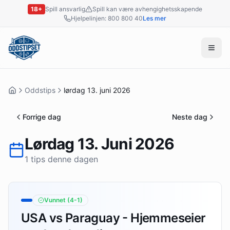
18+
Spill ansvarlig
Spill kan være avhengighetsskapende
Hjelpelinjen: 800 800 40
Les mer
Oddstips
lørdag 13. juni 2026
Forrige dag
Neste dag
Lørdag 13. Juni 2026
1 tips denne dagen
Vunnet
(4-1)
USA vs Paraguay - Hjemmeseier