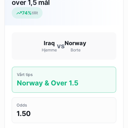
over 1,5 mål
74
%
tillit
Iraq
Norway
vs
Hjemme
Borte
Vårt tips
Norway & Over 1.5
Odds
1.50