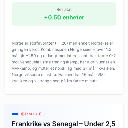
Resultat
+
0.50
enheter
Norge er storfavoritter (~1,20) men enkelt Norge-seier
gir ingen verdi. Kombinasjonen Norge seier + over 1,5
mål gir ~1,50 og er langt mer interessant. Irak tapte 0-2
mot Venezuela i siste treningskamp, har aldri vunnet en
VM-kamp, og møter et norsk lag med 37 mål i kvaliken.
Norge vil score minst to. Haaland har 16 mål i VM-
kvaliken og vil trenge seg på fra første minutt.
Tapt
(3-1)
Frankrike vs Senegal – Under 2,5