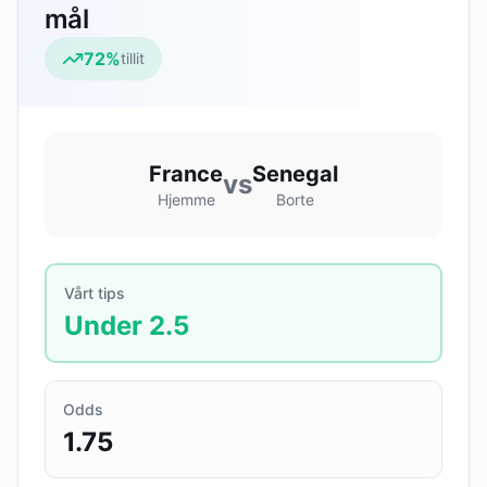
mål
72
%
tillit
France
Senegal
vs
Hjemme
Borte
Vårt tips
Under 2.5
Odds
1.75