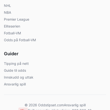
NHL
NBA
Premier League
Eliteserien
Fotball-VM
Odds på Fotball-VM
Guider
Tipping på nett
Guide til odds
Innskudd og uttak
Ansvarlig spill
©
2026
Oddstipset.com
Ansvarlig spill