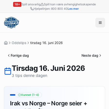
18+
Spill ansvarlig
Spill kan være avhengighetsskapende
Hjelpelinjen: 800 800 40
Les mer
Oddstips
tirsdag 16. juni 2026
Forrige dag
Neste dag
Tirsdag 16. Juni 2026
3 tips denne dagen
Vunnet
(1-4)
Irak vs Norge – Norge seier +