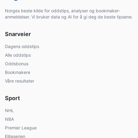
Norges beste kilde for oddstips, analyser og bookmaker-
anmeldelser. Vi bruker data og AI for å gi deg de beste tipsene.
Snarveier
Dagens oddstips
Alle oddstips
Oddsbonus
Bookmakere
Våre resultater
Sport
NHL
NBA
Premier League
Eliteserien