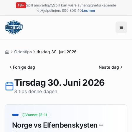
18+
Spill ansvarlig
Spill kan være avhengighetsskapende
Hjelpelinjen: 800 800 40
Les mer
Oddstips
tirsdag 30. juni 2026
Forrige dag
Neste dag
Tirsdag 30. Juni 2026
3 tips denne dagen
Vunnet
(2-1)
Norge vs Elfenbenskysten –