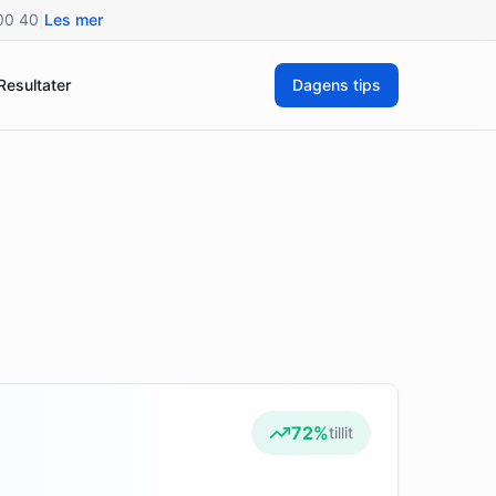
800 40
|
Les mer
Resultater
Dagens tips
72
%
tillit