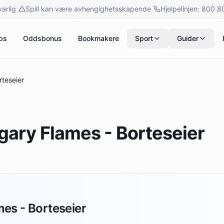
varlig
|
Spill kan være avhengighetsskapende
|
Hjelpelinjen: 800 
ps
Oddsbonus
Bookmakere
Sport
Guider
rteseier
gary Flames - Borteseier
mes - Borteseier