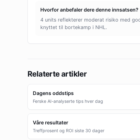
Hvorfor anbefaler dere denne innsatsen?
4 units reflekterer moderat risiko med god
knyttet til bortekamp i NHL.
Relaterte artikler
Dagens oddstips
Ferske AI-analyserte tips hver dag
Våre resultater
Treffprosent og ROI siste 30 dager