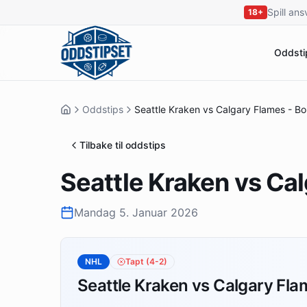
Spill ans
18+
Oddsti
Oddstips
Seattle Kraken vs Calgary Flames - Bo
Tilbake til oddstips
Seattle Kraken vs Cal
Mandag 5. Januar 2026
NHL
Tapt
(4-2)
Seattle Kraken vs Calgary Fla