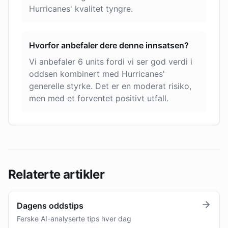
Hurricanes' kvalitet tyngre.
Hvorfor anbefaler dere denne innsatsen?
Vi anbefaler 6 units fordi vi ser god verdi i
oddsen kombinert med Hurricanes'
generelle styrke. Det er en moderat risiko,
men med et forventet positivt utfall.
Relaterte artikler
Dagens oddstips
Ferske AI-analyserte tips hver dag