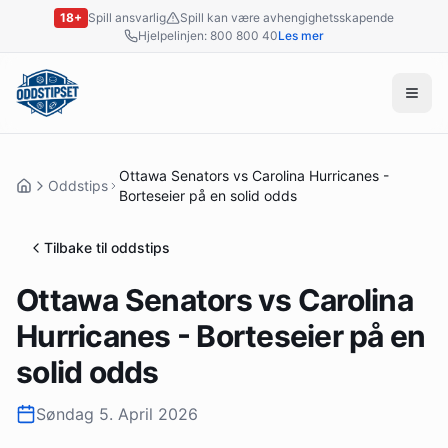
18+
Spill ansvarlig
Spill kan være avhengighetsskapende
Hjelpelinjen: 800 800 40
Les mer
Ottawa Senators vs Carolina Hurricanes -
Oddstips
Borteseier på en solid odds
Tilbake til oddstips
Ottawa Senators vs Carolina
Hurricanes - Borteseier på en
solid odds
Søndag 5. April 2026