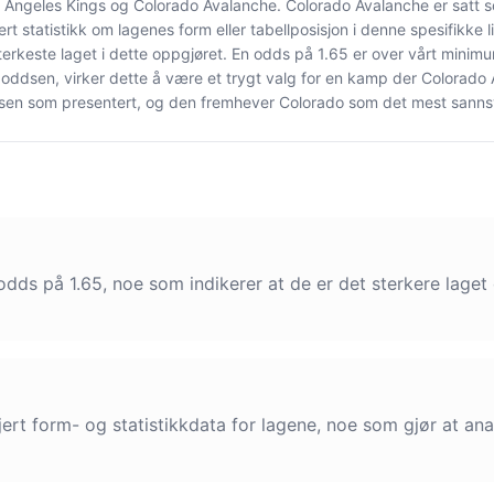
Angeles Kings og Colorado Avalanche. Colorado Avalanche er satt s
ert statistikk om lagenes form eller tabellposisjon i denne spesifikke 
este laget i dette oppgjøret. En odds på 1.65 er over vårt minimumsk
r oddsen, virker dette å være et trygt valg for en kamp der Colorad
ddsen som presentert, og den fremhever Colorado som det mest sannsy
dds på 1.65, noe som indikerer at de er det sterkere laget 
jert form- og statistikkdata for lagene, noe som gjør at a