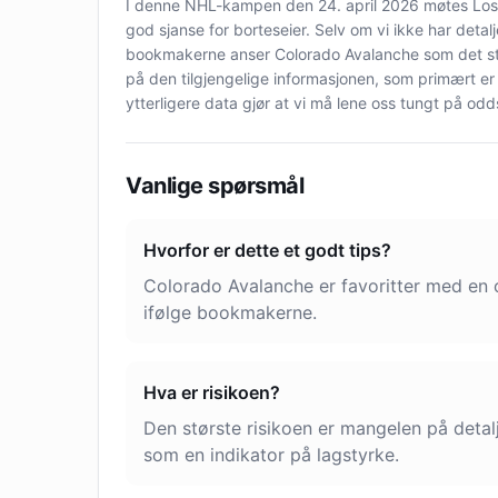
I denne NHL-kampen den 24. april 2026 møtes Los 
god sjanse for borteseier. Selv om vi ikke har detalj
bookmakerne anser Colorado Avalanche som det sterk
på den tilgjengelige informasjonen, som primært e
ytterligere data gjør at vi må lene oss tungt på o
Vanlige spørsmål
Hvorfor er dette et godt tips?
Colorado Avalanche er favoritter med en o
ifølge bookmakerne.
Hva er risikoen?
Den største risikoen er mangelen på detal
som en indikator på lagstyrke.