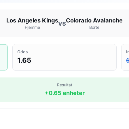
Los Angeles Kings
Colorado Avalanche
vs
Hjemme
Borte
Odds
I
1.65
Resultat
+
0.65
enheter