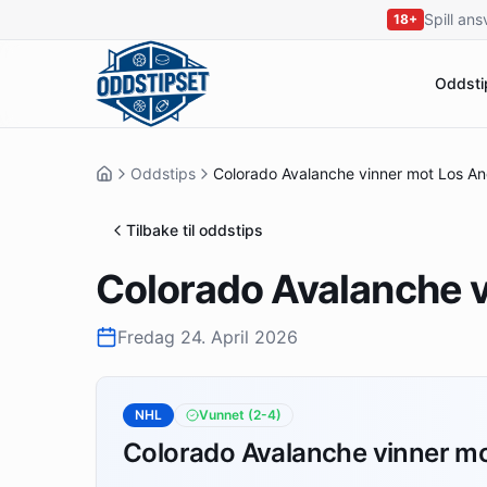
Spill ans
18+
Oddsti
Oddstips
Colorado Avalanche vinner mot Los An
Tilbake til oddstips
Colorado Avalanche v
Fredag 24. April 2026
NHL
Vunnet
(2-4)
Colorado Avalanche vinner mo