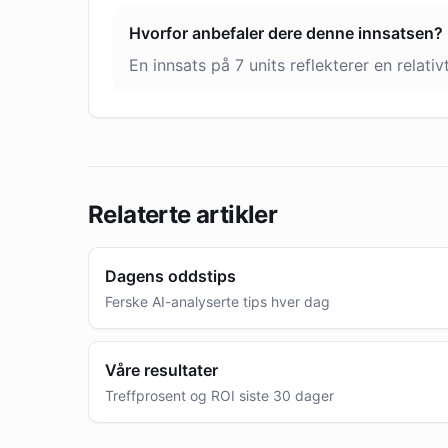
Hvorfor anbefaler dere denne innsatsen?
En innsats på 7 units reflekterer en relati
Relaterte artikler
Dagens oddstips
Ferske AI-analyserte tips hver dag
Våre resultater
Treffprosent og ROI siste 30 dager