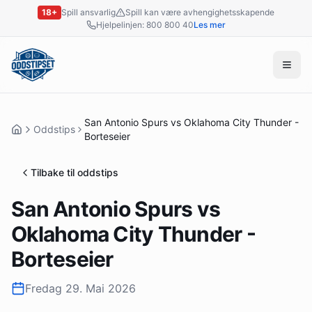
18+
Spill ansvarlig
Spill kan være avhengighetsskapende
Hjelpelinjen: 800 800 40
Les mer
San Antonio Spurs vs Oklahoma City Thunder -
Oddstips
Borteseier
Tilbake til oddstips
San Antonio Spurs vs
Oklahoma City Thunder -
Borteseier
Fredag 29. Mai 2026