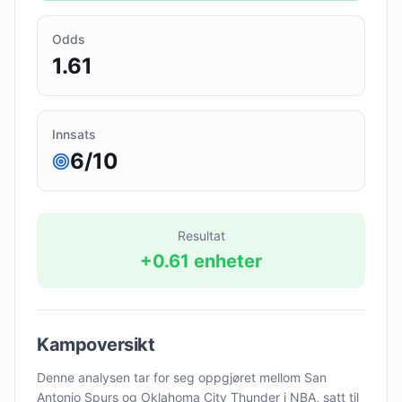
Odds
1.61
Innsats
6
/10
Resultat
+
0.61
enheter
Kampoversikt
Denne analysen tar for seg oppgjøret mellom San
Antonio Spurs og Oklahoma City Thunder i NBA, satt til