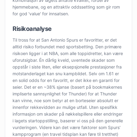
kombinasjon av lagets antatte kvalitet, fordel av
hjemmebane, og en attraktiv oddssetting som gir rom
for god 'value' for innsatsen.
Risikoanalyse
Til tross for at San Antonio Spurs er favoritter, er det
alltid risiko forbundet med sportsbetting. Den primære
risikoen ligger i at NBA, som alle toppidretter, kan være
uforutsigbar. Én dårlig kveld, uventede skader som
oppstår i siste liten, eller eksepsjonelle prestasjoner fra
motstanderlaget kan snu kampbildet. Selv om 1.61 er
en solid odds for en favoritt, er det ikke en garanti for
seier. Det er en ~38% sjanse (basert på bookmakernes
impliserte sannsynlighet for Thunder) for at Thunder
kan vinne, noe som betyr at en borteseier absolutt er
innenfor rekkevidden av mulige utfall. Uten spesifikk
informasjon om skader på nøkkelspillere eller endringer
i lagets startoppstilling, baserer vi oss på den generelle
vurderingen. Videre kan det være faktorer som Spurs'
kampprogram (en travel tidsplan kan føre til tretthet)