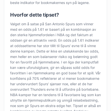
beste indikator for bookmakernes syn på lagene.
Hvorfor dette tipset?
Valget om å satse på San Antonio Spurs som vinner
med en odds på 1.61 er basert på en kombinasjon av
den sterke hjemmefordelen i NBA og det faktum at
oddsen gir en attraktiv verdi. En odds på 1.61 indikerer
at oddssetterne har stor tillit til Spurs' evne til å vinne
denne kampen. Dette er ikke en utelukkende lav odds,
men heller en som balanserer risiko og belønning godt
for en favoritt på hjemmebane. I en liga der kamputfall
kan være uforutsigbare, gir en såpass solid odds for
favoritten i en hjemmekamp en god base for et spill. Vår
konfidens på 70% reflekterer at vi mener bookmakerne
har undervurdert Spurs' sjanser noe, eller at de har
overvurdert Thunders evne til å utfordre på bortebane.
NBA-kamper har en tendens til å favorisere lag som kan
utnytte sin hjemmepublikum og unngå reisebelastning,
noe som gir Spurs en ekstra edge her. Tipset er altså en