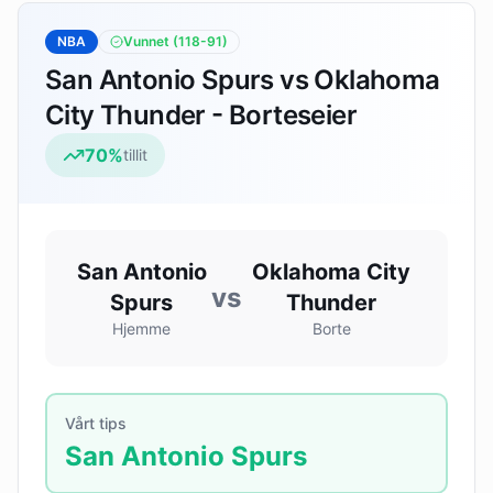
NBA
Vunnet
(118-91)
San Antonio Spurs vs Oklahoma
City Thunder - Borteseier
70
%
tillit
San Antonio
Oklahoma City
vs
Spurs
Thunder
Hjemme
Borte
Vårt tips
San Antonio Spurs