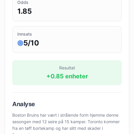
Odds
1.85
Innsats
5
/10
Resultat
+
0.85
enheter
Analyse
Boston Bruins har vært i strålende form hjemme denne
sesongen med 12 seire på 15 kamper. Toronto kommer
fra en tøff bortekamp og har slitt med skader i