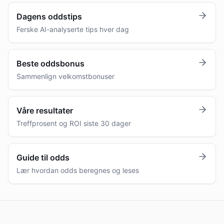
Dagens oddstips
Ferske AI-analyserte tips hver dag
Beste oddsbonus
Sammenlign velkomstbonuser
Våre resultater
Treffprosent og ROI siste 30 dager
Guide til odds
Lær hvordan odds beregnes og leses