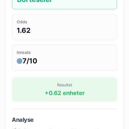
Odds
1.62
Innsats
7
/10
Resultat
+
0.62
enheter
Analyse