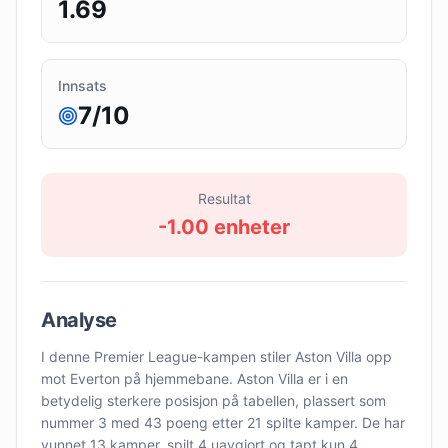
1.69
Innsats
7
/10
Resultat
-1.00
enheter
Analyse
I denne Premier League-kampen stiler Aston Villa opp
mot Everton på hjemmebane. Aston Villa er i en
betydelig sterkere posisjon på tabellen, plassert som
nummer 3 med 43 poeng etter 21 spilte kamper. De har
vunnet 13 kamper, spilt 4 uavgjort og tapt kun 4.