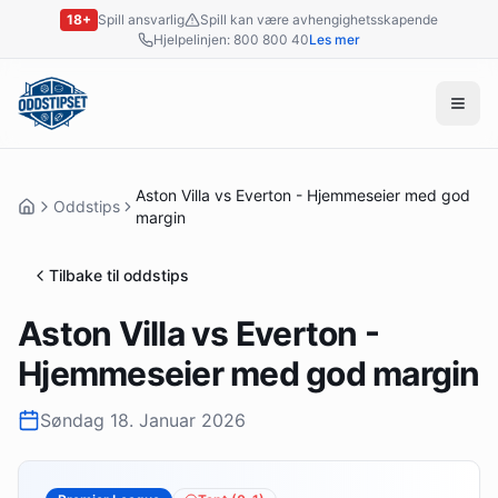
18+
Spill ansvarlig
Spill kan være avhengighetsskapende
Hjelpelinjen: 800 800 40
Les mer
Aston Villa vs Everton - Hjemmeseier med god
Oddstips
margin
Tilbake til oddstips
Aston Villa vs Everton -
Hjemmeseier med god margin
Søndag 18. Januar 2026