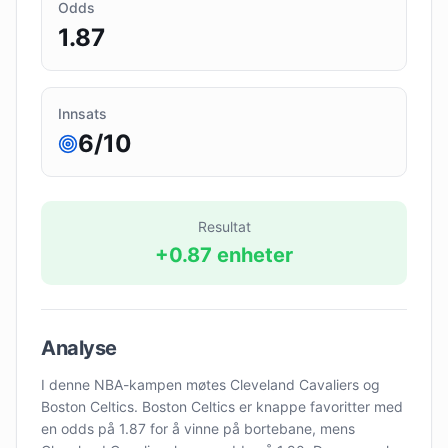
Odds
1.87
Innsats
6
/10
Resultat
+
0.87
enheter
Analyse
I denne NBA-kampen møtes Cleveland Cavaliers og
Boston Celtics. Boston Celtics er knappe favoritter med
en odds på 1.87 for å vinne på bortebane, mens