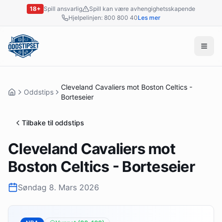
18+
Spill ansvarlig
Spill kan være avhengighetsskapende
Hjelpelinjen: 800 800 40
Les mer
Cleveland Cavaliers mot Boston Celtics -
Oddstips
Borteseier
Tilbake til oddstips
Cleveland Cavaliers mot
Boston Celtics - Borteseier
Søndag 8. Mars 2026