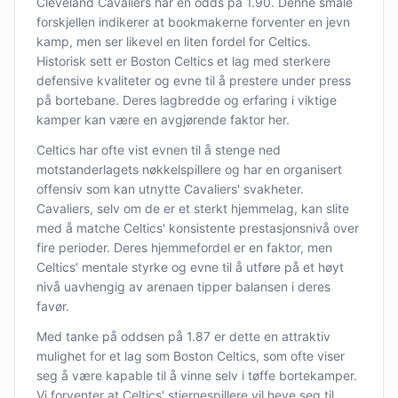
Cleveland Cavaliers har en odds på 1.90. Denne smale
forskjellen indikerer at bookmakerne forventer en jevn
kamp, men ser likevel en liten fordel for Celtics.
Historisk sett er Boston Celtics et lag med sterkere
defensive kvaliteter og evne til å prestere under press
på bortebane. Deres lagbredde og erfaring i viktige
kamper kan være en avgjørende faktor her.
Celtics har ofte vist evnen til å stenge ned
motstanderlagets nøkkelspillere og har en organisert
offensiv som kan utnytte Cavaliers' svakheter.
Cavaliers, selv om de er et sterkt hjemmelag, kan slite
med å matche Celtics' konsistente prestasjonsnivå over
fire perioder. Deres hjemmefordel er en faktor, men
Celtics' mentale styrke og evne til å utføre på et høyt
nivå uavhengig av arenaen tipper balansen i deres
favør.
Med tanke på oddsen på 1.87 er dette en attraktiv
mulighet for et lag som Boston Celtics, som ofte viser
seg å være kapable til å vinne selv i tøffe bortekamper.
Vi forventer at Celtics' stjernespillere vil heve seg til