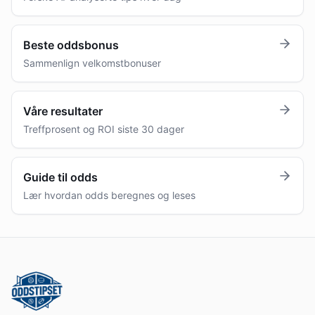
Beste oddsbonus
Sammenlign velkomstbonuser
Våre resultater
Treffprosent og ROI siste 30 dager
Guide til odds
Lær hvordan odds beregnes og leses