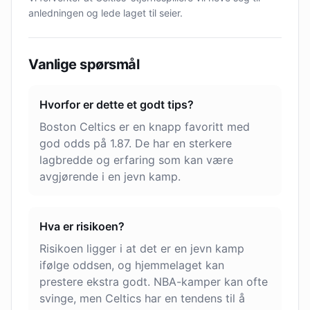
anledningen og lede laget til seier.
Vanlige spørsmål
Hvorfor er dette et godt tips?
Boston Celtics er en knapp favoritt med
god odds på 1.87. De har en sterkere
lagbredde og erfaring som kan være
avgjørende i en jevn kamp.
Hva er risikoen?
Risikoen ligger i at det er en jevn kamp
ifølge oddsen, og hjemmelaget kan
prestere ekstra godt. NBA-kamper kan ofte
svinge, men Celtics har en tendens til å