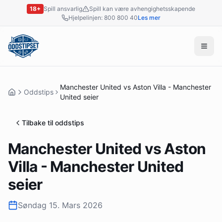
18+
Spill ansvarlig
Spill kan være avhengighetsskapende
Hjelpelinjen: 800 800 40
Les mer
Manchester United vs Aston Villa - Manchester
Oddstips
United seier
Tilbake til oddstips
Manchester United vs Aston
Villa - Manchester United
seier
Søndag 15. Mars 2026