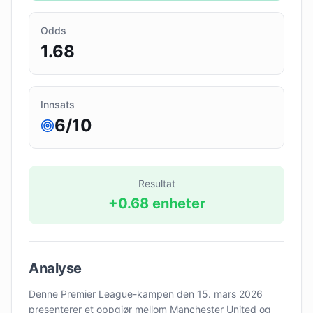
Odds
1.68
Innsats
6
/10
Resultat
+
0.68
enheter
Analyse
Denne Premier League-kampen den 15. mars 2026
presenterer et oppgjør mellom Manchester United og