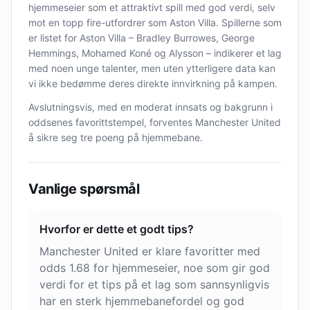
hjemmeseier som et attraktivt spill med god verdi, selv
mot en topp fire-utfordrer som Aston Villa. Spillerne som
er listet for Aston Villa – Bradley Burrowes, George
Hemmings, Mohamed Koné og Alysson – indikerer et lag
med noen unge talenter, men uten ytterligere data kan
vi ikke bedømme deres direkte innvirkning på kampen.
Avslutningsvis, med en moderat innsats og bakgrunn i
oddsenes favorittstempel, forventes Manchester United
å sikre seg tre poeng på hjemmebane.
Vanlige spørsmål
Hvorfor er dette et godt tips?
Manchester United er klare favoritter med
odds 1.68 for hjemmeseier, noe som gir god
verdi for et tips på et lag som sannsynligvis
har en sterk hjemmebanefordel og god