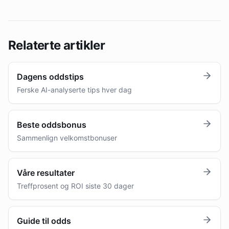
Relaterte artikler
Dagens oddstips
Ferske AI-analyserte tips hver dag
Beste oddsbonus
Sammenlign velkomstbonuser
Våre resultater
Treffprosent og ROI siste 30 dager
Guide til odds