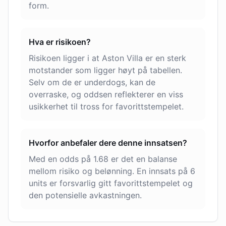
form.
Hva er risikoen?
Risikoen ligger i at Aston Villa er en sterk
motstander som ligger høyt på tabellen.
Selv om de er underdogs, kan de
overraske, og oddsen reflekterer en viss
usikkerhet til tross for favorittstempelet.
Hvorfor anbefaler dere denne innsatsen?
Med en odds på 1.68 er det en balanse
mellom risiko og belønning. En innsats på 6
units er forsvarlig gitt favorittstempelet og
den potensielle avkastningen.