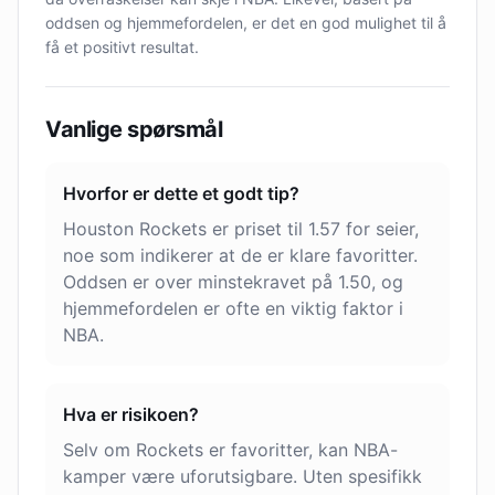
oddsen og hjemmefordelen, er det en god mulighet til å
få et positivt resultat.
Vanlige spørsmål
Hvorfor er dette et godt tip?
Houston Rockets er priset til 1.57 for seier,
noe som indikerer at de er klare favoritter.
Oddsen er over minstekravet på 1.50, og
hjemmefordelen er ofte en viktig faktor i
NBA.
Hva er risikoen?
Selv om Rockets er favoritter, kan NBA-
kamper være uforutsigbare. Uten spesifikk