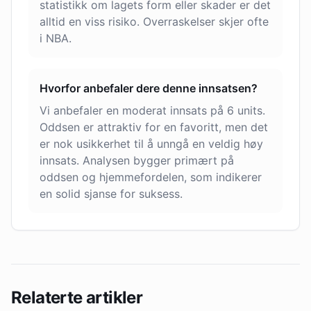
statistikk om lagets form eller skader er det
alltid en viss risiko. Overraskelser skjer ofte
i NBA.
Hvorfor anbefaler dere denne innsatsen?
Vi anbefaler en moderat innsats på 6 units.
Oddsen er attraktiv for en favoritt, men det
er nok usikkerhet til å unngå en veldig høy
innsats. Analysen bygger primært på
oddsen og hjemmefordelen, som indikerer
en solid sjanse for suksess.
Relaterte artikler