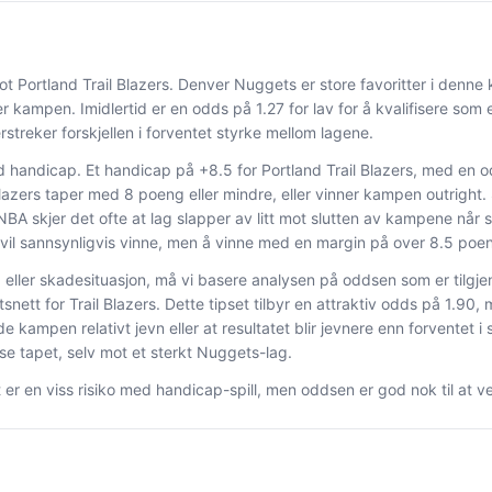
rtland Trail Blazers. Denver Nuggets er store favoritter i denne 
kampen. Imidlertid er en odds på 1.27 for lav for å kvalifisere som et 
treker forskjellen i forventet styrke mellom lagene.
ed handicap. Et handicap på +8.5 for Portland Trail Blazers, med en o
Blazers taper med 8 poeng eller mindre, eller vinner kampen outright
BA skjer det ofte at lag slapper av litt mot slutten av kampene når s
il sannsynligvis vinne, men å vinne med en margin på over 8.5 poeng
er, eller skadesituasjon, må vi basere analysen på oddsen som er til
snett for Trail Blazers. Dette tipset tilbyr en attraktiv odds på 1.9
e kampen relativt jevn eller at resultatet blir jevnere enn forventet i
nse tapet, selv mot et sterkt Nuggets-lag.
et er en viss risiko med handicap-spill, men oddsen er god nok til at ve