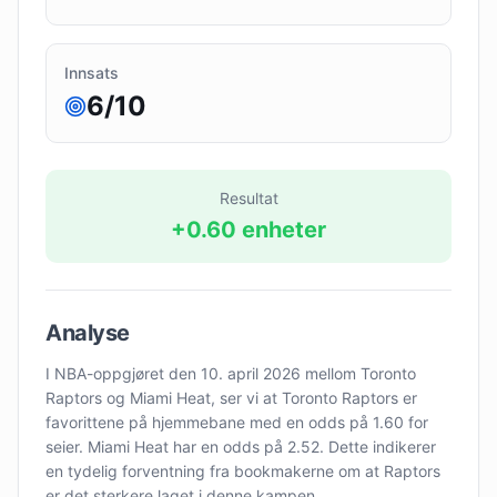
Innsats
6
/10
Resultat
+
0.60
enheter
Analyse
I NBA-oppgjøret den 10. april 2026 mellom Toronto
Raptors og Miami Heat, ser vi at Toronto Raptors er
favorittene på hjemmebane med en odds på 1.60 for
seier. Miami Heat har en odds på 2.52. Dette indikerer
en tydelig forventning fra bookmakerne om at Raptors
er det sterkere laget i denne kampen.