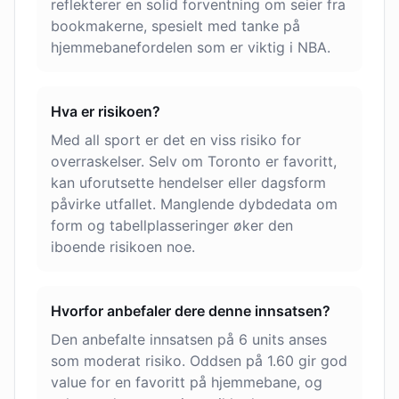
reflekterer en solid forventning om seier fra
bookmakerne, spesielt med tanke på
hjemmebanefordelen som er viktig i NBA.
Hva er risikoen?
Med all sport er det en viss risiko for
overraskelser. Selv om Toronto er favoritt,
kan uforutsette hendelser eller dagsform
påvirke utfallet. Manglende dybdedata om
form og tabellplasseringer øker den
iboende risikoen noe.
Hvorfor anbefaler dere denne innsatsen?
Den anbefalte innsatsen på 6 units anses
som moderat risiko. Oddsen på 1.60 gir god
value for en favoritt på hjemmebane, og