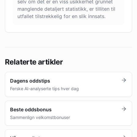
selv om det er en viss usikkerhet grunnet
manglende detaljert statistikk, er tilliten til
utfallet tilstrekkelig for en slik innsats.
Relaterte artikler
Dagens oddstips
Ferske AI-analyserte tips hver dag
Beste oddsbonus
Sammenlign velkomstbonuser