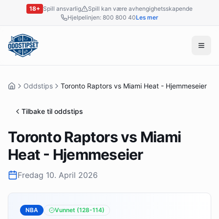
18+
Spill ansvarlig
Spill kan være avhengighetsskapende
Hjelpelinjen: 800 800 40
Les mer
Oddstips
Toronto Raptors vs Miami Heat - Hjemmeseier
Tilbake til oddstips
Toronto Raptors vs Miami
Heat - Hjemmeseier
Fredag 10. April 2026
NBA
Vunnet
(128-114)