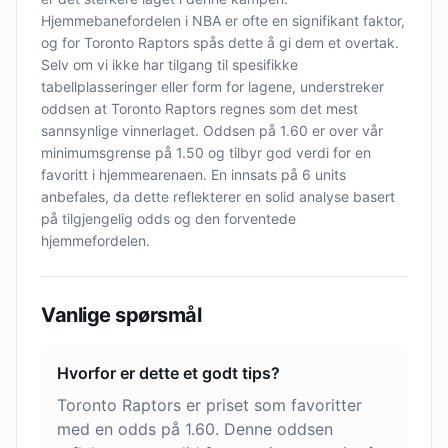
Hjemmebanefordelen i NBA er ofte en signifikant faktor,
og for Toronto Raptors spås dette å gi dem et overtak.
Selv om vi ikke har tilgang til spesifikke
tabellplasseringer eller form for lagene, understreker
oddsen at Toronto Raptors regnes som det mest
sannsynlige vinnerlaget. Oddsen på 1.60 er over vår
minimumsgrense på 1.50 og tilbyr god verdi for en
favoritt i hjemmearenaen. En innsats på 6 units
anbefales, da dette reflekterer en solid analyse basert
på tilgjengelig odds og den forventede
hjemmefordelen.
Vanlige spørsmål
Hvorfor er dette et godt tips?
Toronto Raptors er priset som favoritter
med en odds på 1.60. Denne oddsen