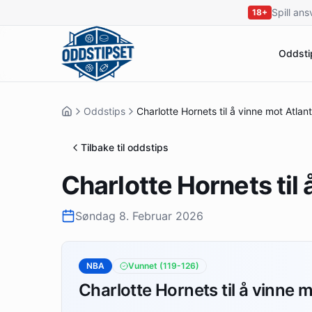
Spill ans
18+
Oddsti
Oddstips
Charlotte Hornets til å vinne mot Atla
Tilbake til oddstips
Charlotte Hornets til
Søndag 8. Februar 2026
NBA
Vunnet
(119-126)
Charlotte Hornets til å vinne 