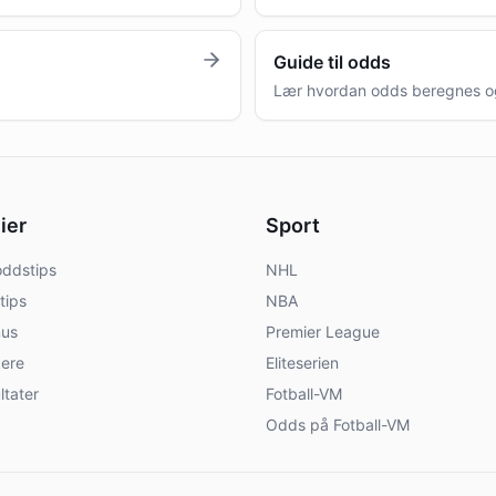
Guide til odds
Lær hvordan odds beregnes o
ier
Sport
ddstips
NHL
tips
NBA
us
Premier League
ere
Eliteserien
ltater
Fotball-VM
Odds på Fotball-VM