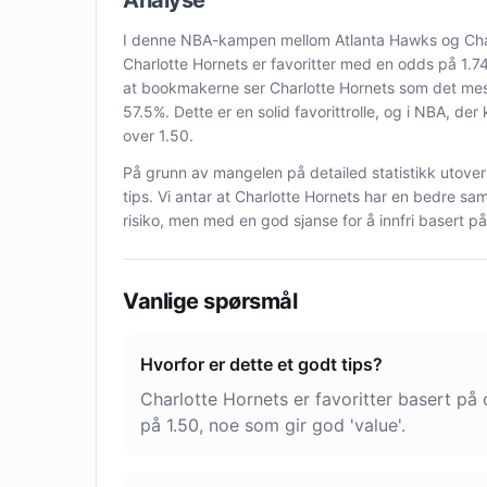
Analyse
I denne NBA-kampen mellom Atlanta Hawks og Charlot
Charlotte Hornets er favoritter med en odds på 1.74.
at bookmakerne ser Charlotte Hornets som det mest 
57.5%. Dette er en solid favorittrolle, og i NBA, der
over 1.50.
På grunn av mangelen på detailed statistikk utover 
tips. Vi antar at Charlotte Hornets har en bedre sa
risiko, men med en god sjanse for å innfri basert på 
Vanlige spørsmål
Hvorfor er dette et godt tips?
Charlotte Hornets er favoritter basert på
på 1.50, noe som gir god 'value'.