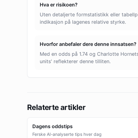
Hva er risikoen?
Uten detaljerte formstatistikk eller tabell
indikasjon på lagenes relative styrke.
Hvorfor anbefaler dere denne innsatsen?
Med en odds på 1.74 og Charlotte Hornets s
units' reflekterer denne tilliten.
Relaterte artikler
Dagens oddstips
Ferske AI-analyserte tips hver dag