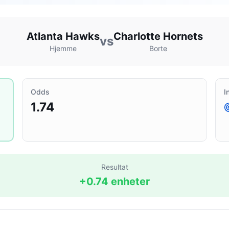
Atlanta Hawks
Charlotte Hornets
vs
Hjemme
Borte
Odds
I
1.74
Resultat
+
0.74
enheter