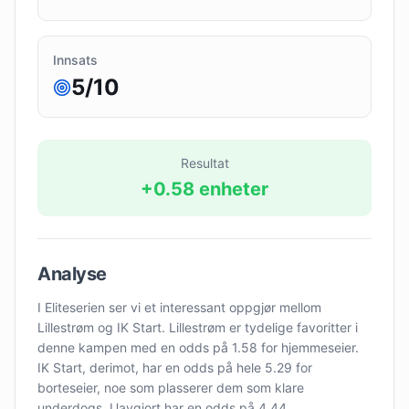
Innsats
5
/10
Resultat
+
0.58
enheter
Analyse
I Eliteserien ser vi et interessant oppgjør mellom
Lillestrøm og IK Start. Lillestrøm er tydelige favoritter i
denne kampen med en odds på 1.58 for hjemmeseier.
IK Start, derimot, har en odds på hele 5.29 for
borteseier, noe som plasserer dem som klare
underdogs. Uavgjort har en odds på 4.44.