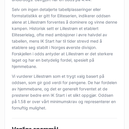
Selv om ingen detaljerte tabellplasseringer eller
formstatistikk er gitt for Eliteserien, indikerer oddsen
alene at Lillestrøm forventes å dominere og vinne denne
kampen. Historisk sett er Lillestrøm et etablert
Eliteserielag, ofte med ambisjoner i øvre halvdel av
tabellen, mens IK Start har til tider strevd med å
etablere seg stabilt i Norges øverste divisjon.
Forskjellen i odds antyder at Lillestrøm er det sterkere
laget og har en betydelig fordel, spesielt på
hjemmebane.
Vi vurderer Lillestrøm som et trygt valg basert på
oddsen, som gir god verdi for pengene. De har fordelen
av hjemmebane, og det er generelt forventet at de
presterer bedre enn IK Start i et slikt oppgjør. Oddsen
på 1.58 er over vårt minimumskrav og representerer en
fornuftig mulighet.