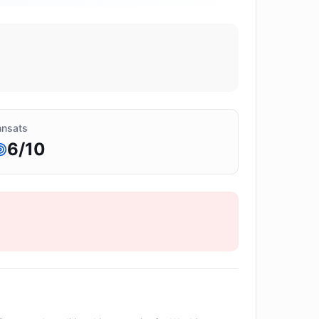
nnsats
6
/10