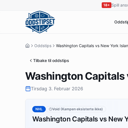
Spill ans
18+
Oddsti
Oddstips
Washington Capitals vs New York Isla
Tilbake til oddstips
Washington Capitals 
Tirsdag 3. Februar 2026
NHL
Void
(Kampen eksisterte ikke)
Washington Capitals vs New Y