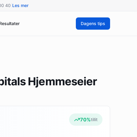
800 40
|
Les mer
Resultater
Dagens tips
apitals Hjemmeseier
70
%
tillit