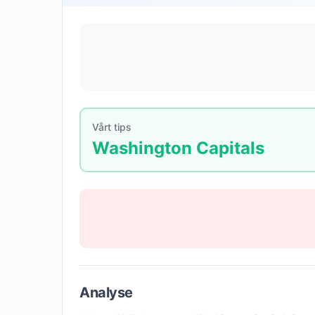
Vårt tips
Washington Capitals
Analyse