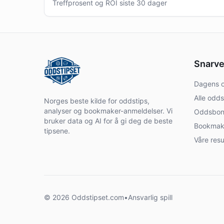
Treffprosent og ROI siste 30 dager
Snarve
Dagens o
Alle odds
Norges beste kilde for oddstips,
analyser og bookmaker-anmeldelser. Vi
Oddsbon
bruker data og AI for å gi deg de beste
Bookmak
tipsene.
Våre resu
©
2026
Oddstipset.com
•
Ansvarlig spill