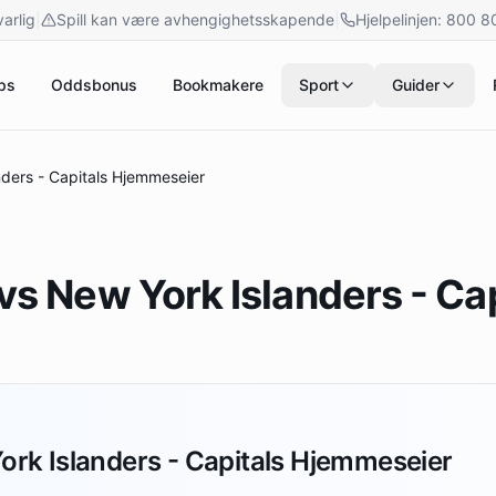
varlig
|
Spill kan være avhengighetsskapende
|
Hjelpelinjen: 800 
ps
Oddsbonus
Bookmakere
Sport
Guider
nders - Capitals Hjemmeseier
vs New York Islanders - C
ork Islanders - Capitals Hjemmeseier