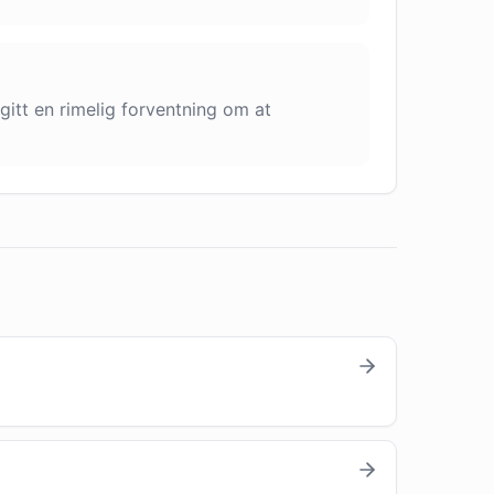
 gitt en rimelig forventning om at