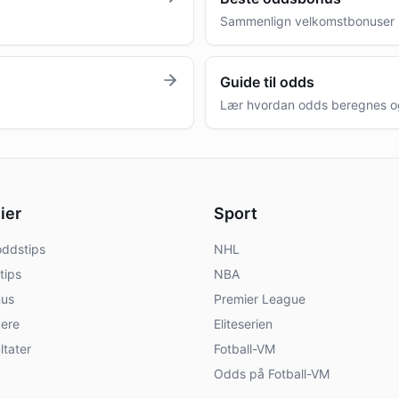
Sammenlign velkomstbonuser
Guide til odds
Lær hvordan odds beregnes o
ier
Sport
ddstips
NHL
tips
NBA
us
Premier League
ere
Eliteserien
ltater
Fotball-VM
Odds på Fotball-VM