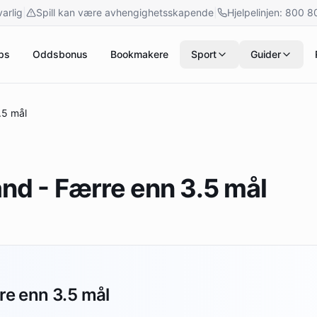
varlig
|
Spill kan være avhengighetsskapende
|
Hjelpelinjen: 800 
ps
Oddsbonus
Bookmakere
Sport
Guider
.5 mål
nd - Færre enn 3.5 mål
re enn 3.5 mål