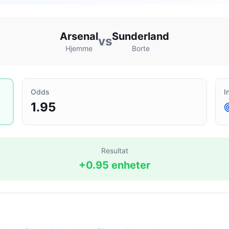
Arsenal
Sunderland
vs
Hjemme
Borte
Odds
I
1.95
Resultat
+
0.95
enheter