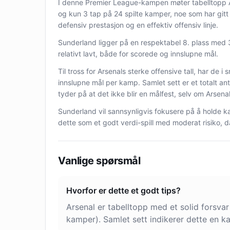
I denne Premier League-kampen møter tabelltopp Ar
og kun 3 tap på 24 spilte kamper, noe som har gitt
defensiv prestasjon og en effektiv offensiv linje.
Sunderland ligger på en respektabel 8. plass med 3
relativt lavt, både for scorede og innslupne mål.
Til tross for Arsenals sterke offensive tall, har de
innslupne mål per kamp. Samlet sett er et totalt a
tyder på at det ikke blir en målfest, selv om Arsenal
Sunderland vil sannsynligvis fokusere på å holde ka
dette som et godt verdi-spill med moderat risiko, da s
Vanlige spørsmål
Hvorfor er dette et godt tips?
Arsenal er tabelltopp med et solid forsva
kamper). Samlet sett indikerer dette en k