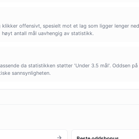
g klikker offensivt, spesielt mot et lag som ligger lenger ne
t høyt antall mål uavhengig av statistikk.
passende da statistikken støtter 'Under 3.5 mål'. Oddsen på 
tiske sannsynligheten.
Beste oddsbonus