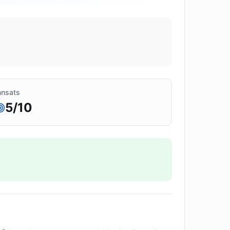
nnsats
5
/10