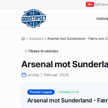
Spill ans
18+
Oddsti
Oddstips
Arsenal mot Sunderland - Færre enn 3
Tilbake til oddstips
Arsenal mot Sunderla
Lørdag 7. Februar 2026
Premier League
Vunnet
(3-0)
Arsenal mot Sunderland - Fær