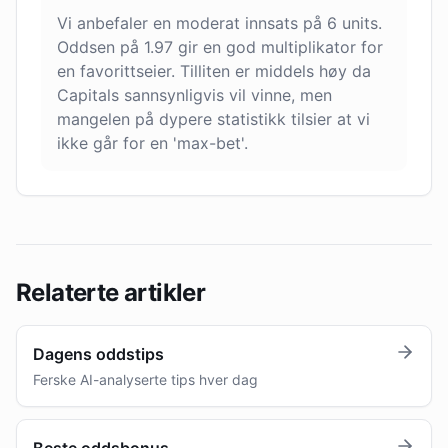
Vi anbefaler en moderat innsats på 6 units.
Oddsen på 1.97 gir en god multiplikator for
en favorittseier. Tilliten er middels høy da
Capitals sannsynligvis vil vinne, men
mangelen på dypere statistikk tilsier at vi
ikke går for en 'max-bet'.
Relaterte artikler
Dagens oddstips
Ferske AI-analyserte tips hver dag