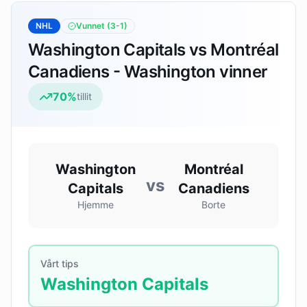
NHL
Vunnet
(3-1)
Washington Capitals vs Montréal
Canadiens - Washington vinner
70
%
tillit
Washington
Montréal
vs
Capitals
Canadiens
Hjemme
Borte
Vårt tips
Washington Capitals