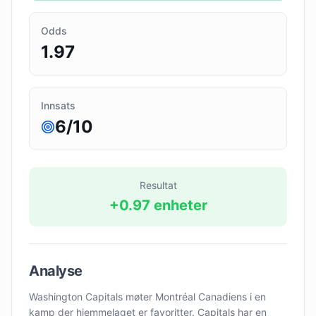
Odds
1.97
Innsats
6
/10
Resultat
+
0.97
enheter
Analyse
Washington Capitals møter Montréal Canadiens i en
kamp der hjemmelaget er favoritter. Capitals har en